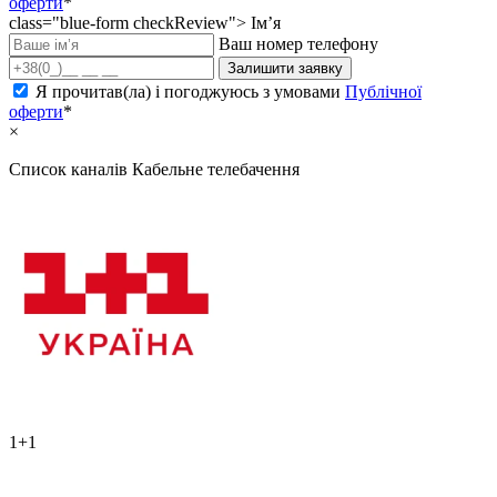
оферти
*
class="blue-form checkReview">
Ім’я
Ваш номер телефону
Залишити заявку
Я прочитав(ла) і погоджуюсь з умовами
Публічної
оферти
*
×
Список каналів
Кабельне телебачення
1+1