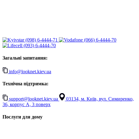
(098) 6-4444-71
(066) 6-4444-70
(093) 6-4444-70
Загальні запитання:
info@looknet.kiev.ua
Технічна підтримка:
support@looknet.kiev.ua
03134, м. Київ, вул. Симиренко,
36, корпус А, 3 поверх
Послуги для дому