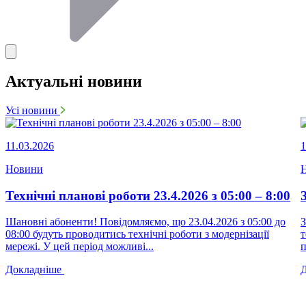
Актуальні новини
Усі новини
11.03.2026
1
Новини
Технічні планові роботи 23.4.2026 з 05:00 – 8:00
Шановні абоненти! Повідомляємо, що 23.04.2026 з 05:00 до
З
08:00 будуть проводитись технічні роботи з модернізації
т
мережі. У цей період можливі...
п
Докладніше