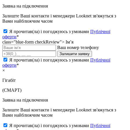
Заявка на підключення
Залиште Ваші контакти і менеджери Looknet зв'яжуться з
Вами найближчим часом
Я прочитав(ла) і погоджуюсь з умовами
Публічної
оферти
*
class="blue-form checkReview">
Ім’я
Ваш номер телефону
Залишити заявку
Я прочитав(ла) і погоджуюсь з умовами
Публічної
оферти
*
×
Гігабіт
(СМАРТ)
Заявка на підключення
Залиште Ваші контакти і менеджери Looknet зв'яжуться з
Вами найближчим часом
Я прочитав(ла) і погоджуюсь з умовами
Публічної