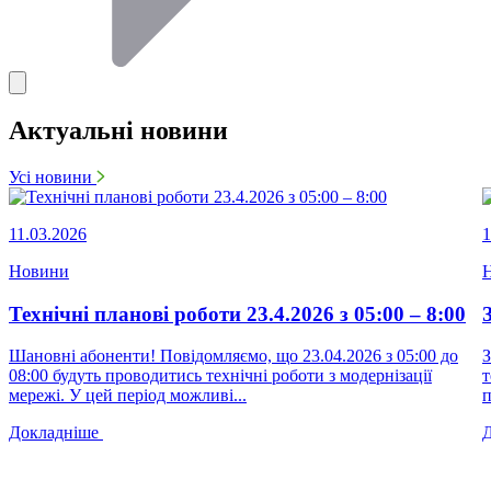
Актуальні новини
Усі новини
11.03.2026
1
Новини
Технічні планові роботи 23.4.2026 з 05:00 – 8:00
Шановні абоненти! Повідомляємо, що 23.04.2026 з 05:00 до
З
08:00 будуть проводитись технічні роботи з модернізації
т
мережі. У цей період можливі...
п
Докладніше