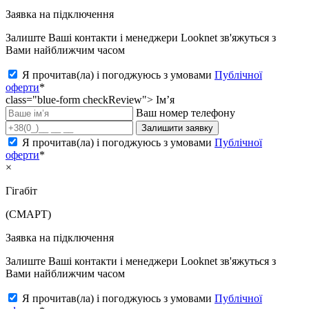
Заявка на підключення
Залиште Ваші контакти і менеджери Looknet зв'яжуться з
Вами найближчим часом
Я прочитав(ла) і погоджуюсь з умовами
Публічної
оферти
*
class="blue-form checkReview">
Ім’я
Ваш номер телефону
Залишити заявку
Я прочитав(ла) і погоджуюсь з умовами
Публічної
оферти
*
×
Гігабіт
(СМАРТ)
Заявка на підключення
Залиште Ваші контакти і менеджери Looknet зв'яжуться з
Вами найближчим часом
Я прочитав(ла) і погоджуюсь з умовами
Публічної