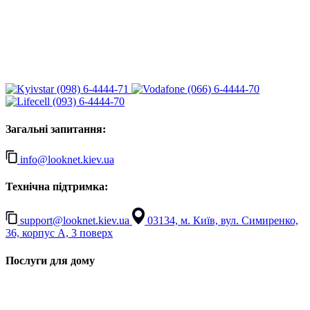
(098) 6-4444-71
(066) 6-4444-70
(093) 6-4444-70
Загальні запитання:
info@looknet.kiev.ua
Технічна підтримка:
support@looknet.kiev.ua
03134, м. Київ, вул. Симиренко,
36, корпус А, 3 поверх
Послуги для дому