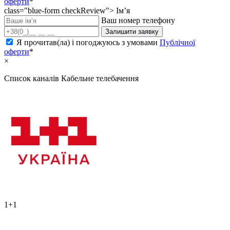
оферти
*
class="blue-form checkReview">
Ім’я
Ваш номер телефону
Залишити заявку
Я прочитав(ла) і погоджуюсь з умовами
Публічної
оферти
*
×
Список каналів
Кабельне телебачення
1+1