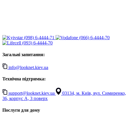
(098) 6-4444-71
(066) 6-4444-70
(093) 6-4444-70
Загальні запитання:
info@looknet.kiev.ua
Технічна підтримка:
support@looknet.kiev.ua
03134, м. Київ, вул. Симиренко,
36, корпус А, 3 поверх
Послуги для дому