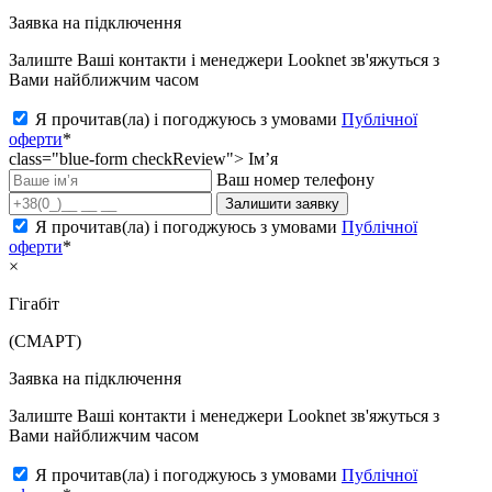
Заявка на підключення
Залиште Ваші контакти і менеджери Looknet зв'яжуться з
Вами найближчим часом
Я прочитав(ла) і погоджуюсь з умовами
Публічної
оферти
*
class="blue-form checkReview">
Ім’я
Ваш номер телефону
Залишити заявку
Я прочитав(ла) і погоджуюсь з умовами
Публічної
оферти
*
×
Гігабіт
(СМАРТ)
Заявка на підключення
Залиште Ваші контакти і менеджери Looknet зв'яжуться з
Вами найближчим часом
Я прочитав(ла) і погоджуюсь з умовами
Публічної