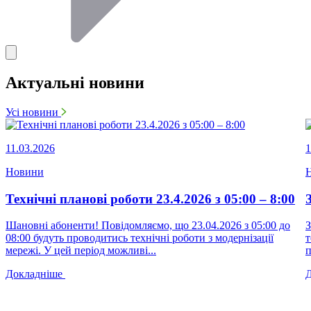
Актуальні новини
Усі новини
11.03.2026
1
Новини
Технічні планові роботи 23.4.2026 з 05:00 – 8:00
Шановні абоненти! Повідомляємо, що 23.04.2026 з 05:00 до
З
08:00 будуть проводитись технічні роботи з модернізації
т
мережі. У цей період можливі...
п
Докладніше