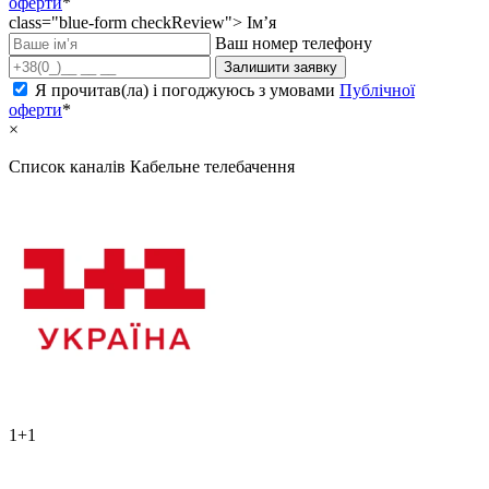
оферти
*
class="blue-form checkReview">
Ім’я
Ваш номер телефону
Залишити заявку
Я прочитав(ла) і погоджуюсь з умовами
Публічної
оферти
*
×
Список каналів
Кабельне телебачення
1+1