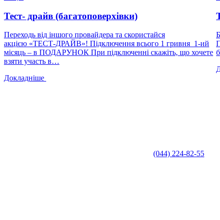
Тест- драйв (багатоповерхівки)
Переходь від іншого провайдера та скористайся
Б
акцією «ТЕСТ-ДРАЙВ»! Підключення всього 1 гривня 1-ий
П
місяць – в ПОДАРУНОК При підключенні скажіть, що хочете
взяти участь в…
Докладніше
(044) 224-82-55