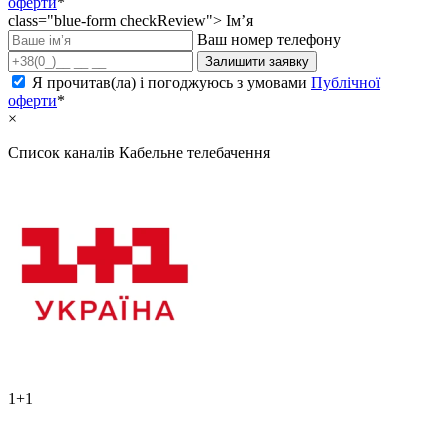
оферти
*
class="blue-form checkReview">
Ім’я
Ваш номер телефону
Залишити заявку
Я прочитав(ла) і погоджуюсь з умовами
Публічної
оферти
*
×
Список каналів
Кабельне телебачення
1+1