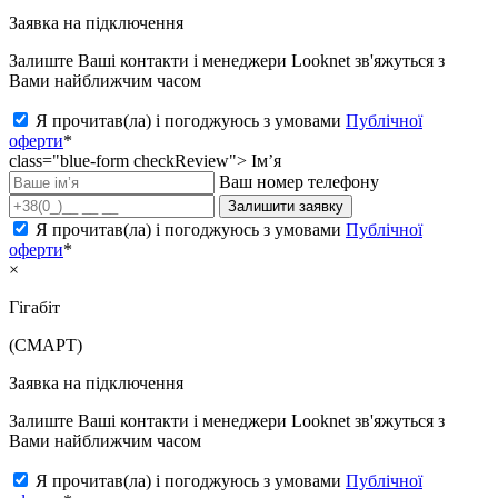
Заявка на підключення
Залиште Ваші контакти і менеджери Looknet зв'яжуться з
Вами найближчим часом
Я прочитав(ла) і погоджуюсь з умовами
Публічної
оферти
*
class="blue-form checkReview">
Ім’я
Ваш номер телефону
Залишити заявку
Я прочитав(ла) і погоджуюсь з умовами
Публічної
оферти
*
×
Гігабіт
(СМАРТ)
Заявка на підключення
Залиште Ваші контакти і менеджери Looknet зв'яжуться з
Вами найближчим часом
Я прочитав(ла) і погоджуюсь з умовами
Публічної