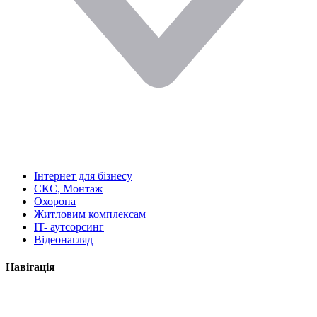
Інтернет для бізнесу
СКС, Монтаж
Охорона
Житловим комплексам
IT- аутсорсинг
Відеонагляд
Навігація