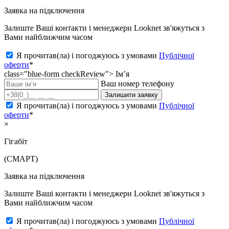
Заявка на підключення
Залиште Ваші контакти і менеджери Looknet зв'яжуться з
Вами найближчим часом
Я прочитав(ла) і погоджуюсь з умовами
Публічної
оферти
*
class="blue-form checkReview">
Ім’я
Ваш номер телефону
Залишити заявку
Я прочитав(ла) і погоджуюсь з умовами
Публічної
оферти
*
×
Гігабіт
(СМАРТ)
Заявка на підключення
Залиште Ваші контакти і менеджери Looknet зв'яжуться з
Вами найближчим часом
Я прочитав(ла) і погоджуюсь з умовами
Публічної