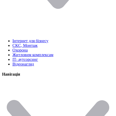
Інтернет для бізнесу
СКС, Монтаж
Охорона
Житловим комплексам
IT- аутсорсинг
Відеонагляд
Навігація