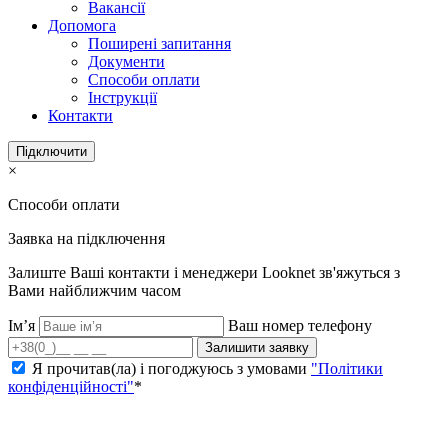
Вакансії
Допомога
Поширені запитання
Документи
Способи оплати
Інструкції
Контакти
Підключити
×
Способи оплати
Заявка на підключення
Залиште Ваші контакти і менеджери Looknet зв'яжуться з
Вами найближчим часом
Ім’я
Ваш номер телефону
Залишити заявку
Я прочитав(ла) і погоджуюсь з умовами
"Політики
конфіденційності"
*