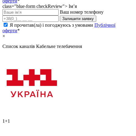
оферти
*
class="blue-form checkReview">
Ім’я
Ваш номер телефону
Залишити заявку
Я прочитав(ла) і погоджуюсь з умовами
Публічної
оферти
*
×
Список каналів
Кабельне телебачення
1+1