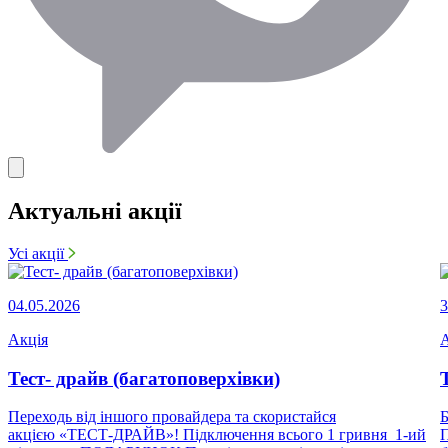
Актуальні акції
Усі акції
04.05.2026
3
Акція
А
Тест- драйв (багатоповерхівки)
Переходь від іншого провайдера та скористайся
Б
акцією «ТЕСТ-ДРАЙВ»! Підключення всього 1 гривня 1-ий
П