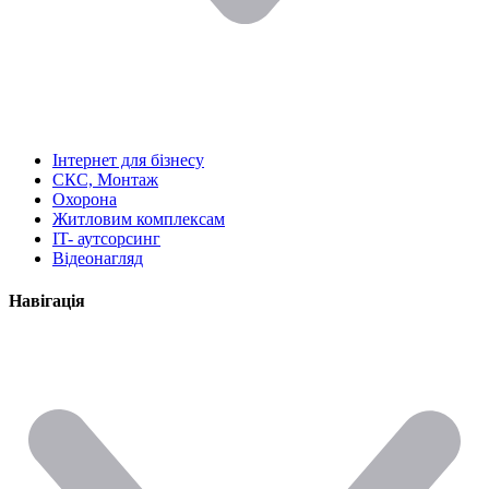
Інтернет для бізнесу
СКС, Монтаж
Охорона
Житловим комплексам
IT- аутсорсинг
Відеонагляд
Навігація