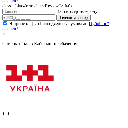
оферти
*
class="blue-form checkReview">
Ім’я
Ваш номер телефону
Залишити заявку
Я прочитав(ла) і погоджуюсь з умовами
Публічної
оферти
*
×
Список каналів
Кабельне телебачення
1+1