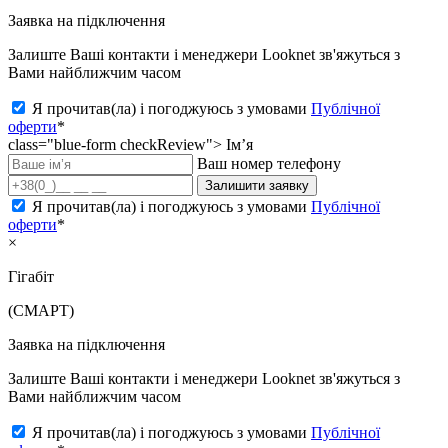
Заявка на підключення
Залиште Ваші контакти і менеджери Looknet зв'яжуться з
Вами найближчим часом
Я прочитав(ла) і погоджуюсь з умовами
Публічної
оферти
*
class="blue-form checkReview">
Ім’я
Ваш номер телефону
Залишити заявку
Я прочитав(ла) і погоджуюсь з умовами
Публічної
оферти
*
×
Гігабіт
(СМАРТ)
Заявка на підключення
Залиште Ваші контакти і менеджери Looknet зв'яжуться з
Вами найближчим часом
Я прочитав(ла) і погоджуюсь з умовами
Публічної