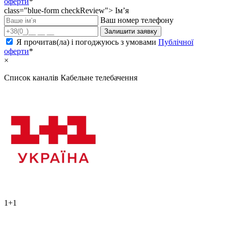
оферти
*
class="blue-form checkReview">
Ім’я
Ваш номер телефону
Залишити заявку
Я прочитав(ла) і погоджуюсь з умовами
Публічної
оферти
*
×
Список каналів
Кабельне телебачення
1+1