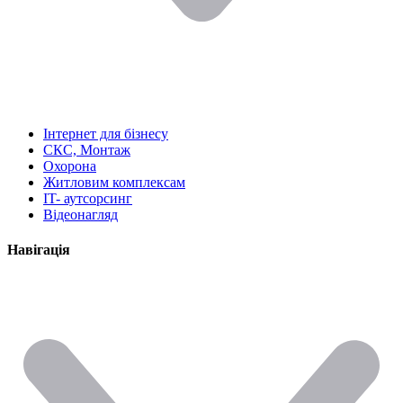
Інтернет для бізнесу
СКС, Монтаж
Охорона
Житловим комплексам
IT- аутсорсинг
Відеонагляд
Навігація