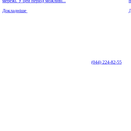
мережі. У цей період можливі...
п
Докладніше
(044) 224-82-55