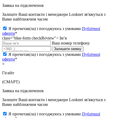
Заявка на підключення
Залиште Ваші контакти і менеджери Looknet зв'яжуться з
Вами найближчим часом
Я прочитав(ла) і погоджуюсь з умовами
Публічної
оферти
*
class="blue-form checkReview">
Ім’я
Ваш номер телефону
Залишити заявку
Я прочитав(ла) і погоджуюсь з умовами
Публічної
оферти
*
×
Гігабіт
(СМАРТ)
Заявка на підключення
Залиште Ваші контакти і менеджери Looknet зв'яжуться з
Вами найближчим часом
Я прочитав(ла) і погоджуюсь з умовами
Публічної