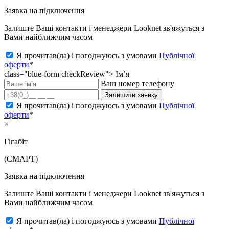
Заявка на підключення
Залиште Ваші контакти і менеджери Looknet зв'яжуться з
Вами найближчим часом
Я прочитав(ла) і погоджуюсь з умовами
Публічної
оферти
*
class="blue-form checkReview">
Ім’я
Ваш номер телефону
Залишити заявку
Я прочитав(ла) і погоджуюсь з умовами
Публічної
оферти
*
×
Гігабіт
(СМАРТ)
Заявка на підключення
Залиште Ваші контакти і менеджери Looknet зв'яжуться з
Вами найближчим часом
Я прочитав(ла) і погоджуюсь з умовами
Публічної