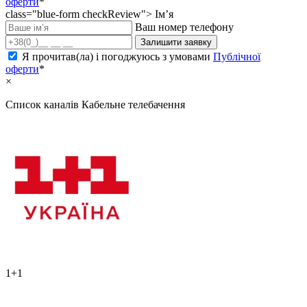
оферти
*
class="blue-form checkReview">
Ім’я
Ваш номер телефону
Залишити заявку
Я прочитав(ла) і погоджуюсь з умовами
Публічної
оферти
*
×
Список каналів
Кабельне телебачення
1+1