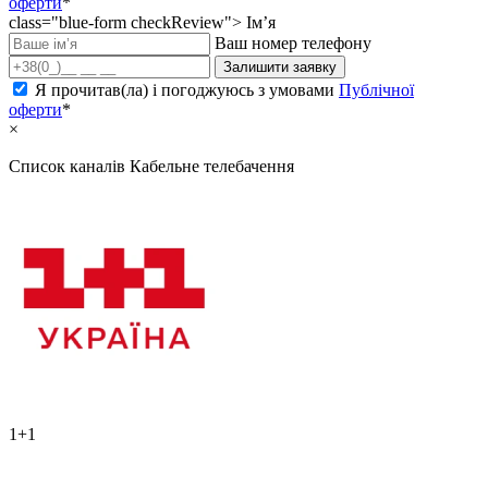
оферти
*
class="blue-form checkReview">
Ім’я
Ваш номер телефону
Залишити заявку
Я прочитав(ла) і погоджуюсь з умовами
Публічної
оферти
*
×
Список каналів
Кабельне телебачення
1+1