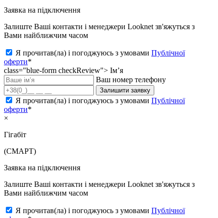
Заявка на підключення
Залиште Ваші контакти і менеджери Looknet зв'яжуться з
Вами найближчим часом
Я прочитав(ла) і погоджуюсь з умовами
Публічної
оферти
*
class="blue-form checkReview">
Ім’я
Ваш номер телефону
Залишити заявку
Я прочитав(ла) і погоджуюсь з умовами
Публічної
оферти
*
×
Гігабіт
(СМАРТ)
Заявка на підключення
Залиште Ваші контакти і менеджери Looknet зв'яжуться з
Вами найближчим часом
Я прочитав(ла) і погоджуюсь з умовами
Публічної