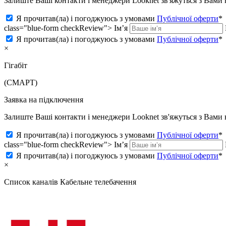
Залиште Ваші контакти і менеджери Looknet зв'яжуться з Вам
Я прочитав(ла) і погоджуюсь з умовами
Публічної оферти
*
class="blue-form checkReview">
Ім’я
Я прочитав(ла) і погоджуюсь з умовами
Публічної оферти
*
×
Гігабіт
(СМАРТ)
Заявка на підключення
Залиште Ваші контакти і менеджери Looknet зв'яжуться з Вам
Я прочитав(ла) і погоджуюсь з умовами
Публічної оферти
*
class="blue-form checkReview">
Ім’я
Я прочитав(ла) і погоджуюсь з умовами
Публічної оферти
*
×
Список каналів
Кабельне телебачення