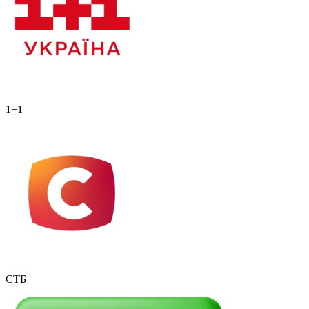
1+1
СТБ