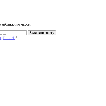
и найближчим часом
Залишити заявку
ційності"
*