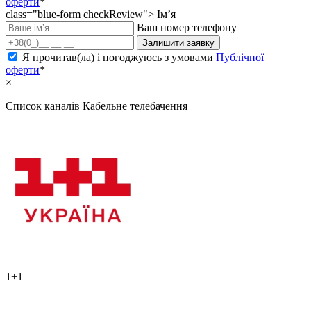
оферти
*
class="blue-form checkReview">
Ім’я
Ваш номер телефону
Залишити заявку
Я прочитав(ла) і погоджуюсь з умовами
Публічної
оферти
*
×
Список каналів
Кабельне телебачення
1+1