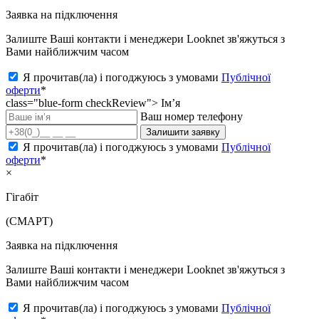
Заявка на підключення
Залиште Ваші контакти і менеджери Looknet зв'яжуться з
Вами найближчим часом
Я прочитав(ла) і погоджуюсь з умовами
Публічної
оферти
*
class="blue-form checkReview">
Ім’я
Ваш номер телефону
Залишити заявку
Я прочитав(ла) і погоджуюсь з умовами
Публічної
оферти
*
×
Гігабіт
(СМАРТ)
Заявка на підключення
Залиште Ваші контакти і менеджери Looknet зв'яжуться з
Вами найближчим часом
Я прочитав(ла) і погоджуюсь з умовами
Публічної