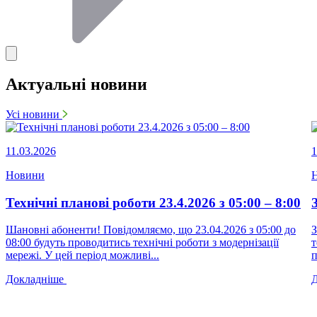
Актуальні новини
Усі новини
11.03.2026
1
Новини
Технічні планові роботи 23.4.2026 з 05:00 – 8:00
Шановні абоненти! Повідомляємо, що 23.04.2026 з 05:00 до
З
08:00 будуть проводитись технічні роботи з модернізації
т
мережі. У цей період можливі...
п
Докладніше