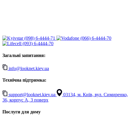
(098) 6-4444-71
(066) 6-4444-70
(093) 6-4444-70
Загальні запитання:
info@looknet.kiev.ua
Технічна підтримка:
support@looknet.kiev.ua
03134, м. Київ, вул. Симиренко,
36, корпус А, 3 поверх
Послуги для дому