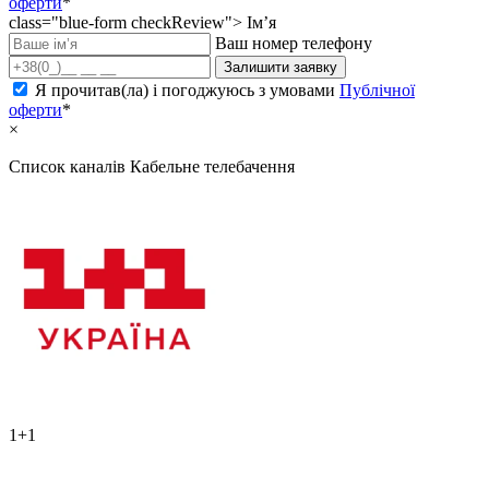
оферти
*
class="blue-form checkReview">
Ім’я
Ваш номер телефону
Залишити заявку
Я прочитав(ла) і погоджуюсь з умовами
Публічної
оферти
*
×
Список каналів
Кабельне телебачення
1+1