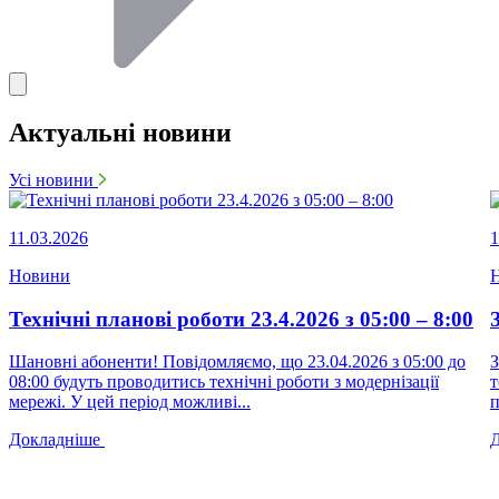
Актуальні новини
Усі новини
11.03.2026
1
Новини
Технічні планові роботи 23.4.2026 з 05:00 – 8:00
Шановні абоненти! Повідомляємо, що 23.04.2026 з 05:00 до
З
08:00 будуть проводитись технічні роботи з модернізації
т
мережі. У цей період можливі...
п
Докладніше