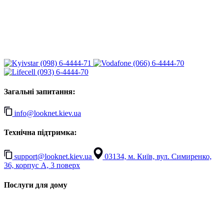
(098) 6-4444-71
(066) 6-4444-70
(093) 6-4444-70
Загальні запитання:
info@looknet.kiev.ua
Технічна підтримка:
support@looknet.kiev.ua
03134, м. Київ, вул. Симиренко,
36, корпус А, 3 поверх
Послуги для дому