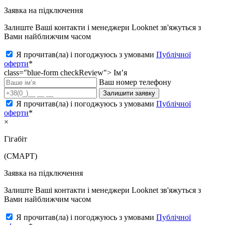
Заявка на підключення
Залиште Ваші контакти і менеджери Looknet зв'яжуться з
Вами найближчим часом
Я прочитав(ла) і погоджуюсь з умовами
Публічної
оферти
*
class="blue-form checkReview">
Ім’я
Ваш номер телефону
Залишити заявку
Я прочитав(ла) і погоджуюсь з умовами
Публічної
оферти
*
×
Гігабіт
(СМАРТ)
Заявка на підключення
Залиште Ваші контакти і менеджери Looknet зв'яжуться з
Вами найближчим часом
Я прочитав(ла) і погоджуюсь з умовами
Публічної