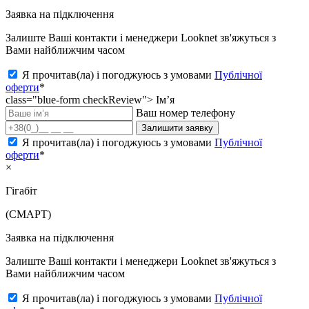
Заявка на підключення
Залиште Ваші контакти і менеджери Looknet зв'яжуться з
Вами найближчим часом
Я прочитав(ла) і погоджуюсь з умовами
Публічної
оферти
*
class="blue-form checkReview">
Ім’я
Ваш номер телефону
Залишити заявку
Я прочитав(ла) і погоджуюсь з умовами
Публічної
оферти
*
×
Гігабіт
(СМАРТ)
Заявка на підключення
Залиште Ваші контакти і менеджери Looknet зв'яжуться з
Вами найближчим часом
Я прочитав(ла) і погоджуюсь з умовами
Публічної