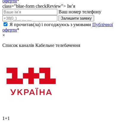
оферти
*
class="blue-form checkReview">
Ім’я
Ваш номер телефону
Залишити заявку
Я прочитав(ла) і погоджуюсь з умовами
Публічної
оферти
*
×
Список каналів
Кабельне телебачення
1+1