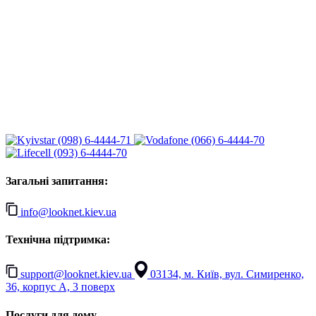
(098) 6-4444-71
(066) 6-4444-70
(093) 6-4444-70
Загальні запитання:
info@looknet.kiev.ua
Технічна підтримка:
support@looknet.kiev.ua
03134, м. Київ, вул. Симиренко,
36, корпус А, 3 поверх
Послуги для дому