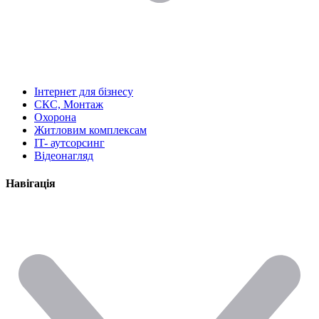
Інтернет для бізнесу
СКС, Монтаж
Охорона
Житловим комплексам
IT- аутсорсинг
Відеонагляд
Навігація