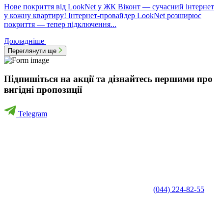
Нове покриття від LookNet у ЖК Віконт — сучасний інтернет
у кожну квартиру! Інтернет-провайдер LookNet розширює
покриття — тепер підключення...
Докладніше
Переглянути ще
Підпишіться на акції та дізнайтесь першими про
вигідні пропозиції
Telegram
(044) 224-82-55