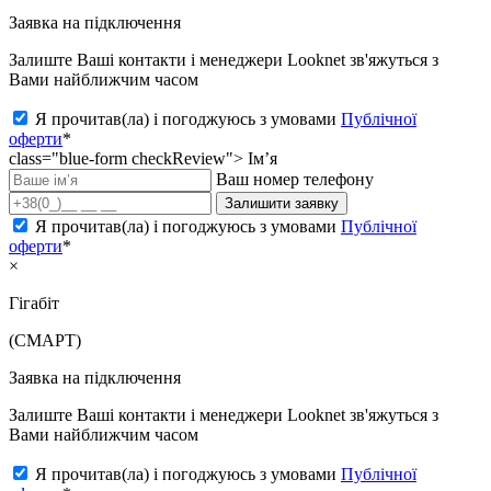
Заявка на підключення
Залиште Ваші контакти і менеджери Looknet зв'яжуться з
Вами найближчим часом
Я прочитав(ла) і погоджуюсь з умовами
Публічної
оферти
*
class="blue-form checkReview">
Ім’я
Ваш номер телефону
Залишити заявку
Я прочитав(ла) і погоджуюсь з умовами
Публічної
оферти
*
×
Гігабіт
(СМАРТ)
Заявка на підключення
Залиште Ваші контакти і менеджери Looknet зв'яжуться з
Вами найближчим часом
Я прочитав(ла) і погоджуюсь з умовами
Публічної