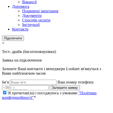
Вакансії
Допомога
Поширені запитання
Документи
Способи оплати
Інструкції
Контакти
Підключити
×
Тест- драйв (багатоповерхівки)
Заявка на підключення
Залиште Ваші контакти і менеджери Looknet зв'яжуться з
Вами найближчим часом
Ім’я
Ваш номер телефону
Залишити заявку
Я прочитав(ла) і погоджуюсь з умовами
"Політики
конфіденційності"
*