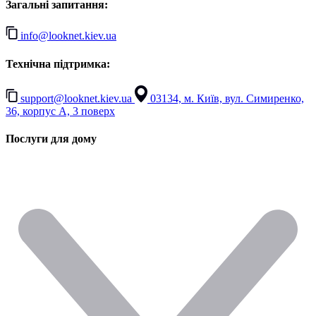
Загальні запитання:
info@looknet.kiev.ua
Технічна підтримка:
support@looknet.kiev.ua
03134, м. Київ, вул. Симиренко,
36, корпус А, 3 поверх
Послуги для дому