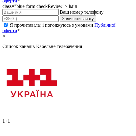
оферти
*
class="blue-form checkReview">
Ім’я
Ваш номер телефону
Залишити заявку
Я прочитав(ла) і погоджуюсь з умовами
Публічної
оферти
*
×
Список каналів
Кабельне телебачення
1+1