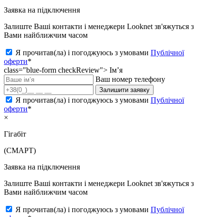
Заявка на підключення
Залиште Ваші контакти і менеджери Looknet зв'яжуться з
Вами найближчим часом
Я прочитав(ла) і погоджуюсь з умовами
Публічної
оферти
*
class="blue-form checkReview">
Ім’я
Ваш номер телефону
Залишити заявку
Я прочитав(ла) і погоджуюсь з умовами
Публічної
оферти
*
×
Гігабіт
(СМАРТ)
Заявка на підключення
Залиште Ваші контакти і менеджери Looknet зв'яжуться з
Вами найближчим часом
Я прочитав(ла) і погоджуюсь з умовами
Публічної