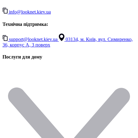
info@looknet.kiev.ua
Технічна підтримка:
support@looknet.kiev.ua
03134, м. Київ, вул. Симиренко,
36, корпус А, 3 поверх
Послуги для дому