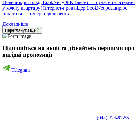
Нове покриття від LookNet у ЖК Віконт — сучасний інтернет
у кожну квартиру! Інтернет-провайдер LookNet розширює
покриття — тепер підключення...
Докладніше
Переглянути ще
Підпишіться на акції та дізнайтесь першими про
вигідні пропозиції
Telegram
(044) 224-82-55