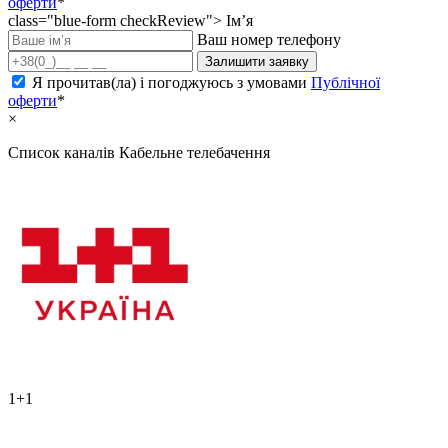
оферти
*
class="blue-form checkReview">
Ім’я
Ваш номер телефону
Залишити заявку
Я прочитав(ла) і погоджуюсь з умовами
Публічної
оферти
*
×
Список каналів
Кабельне телебачення
1+1