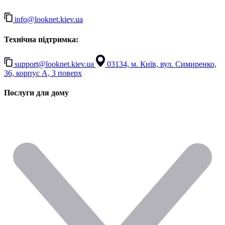
info@looknet.kiev.ua
Технічна підтримка:
support@looknet.kiev.ua
03134, м. Київ, вул. Симиренко,
36, корпус А, 3 поверх
Послуги для дому