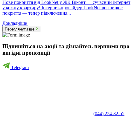
Нове покриття від LookNet у ЖК Віконт — сучасний інтернет
у кожну квартиру! Інтернет-провайдер LookNet розширює
покриття — тепер підключення...
Докладніше
Переглянути ще
Підпишіться на акції та дізнайтесь першими про
вигідні пропозиції
Telegram
(044) 224-82-55