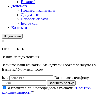
Вакансії
Допомога
Поширені запитання
Документи
Способи оплати
Інструкції
Контакти
Підключити
×
Гігабіт + КТБ
Заявка на підключення
Залиште Ваші контакти і менеджери Looknet зв'яжуться з
Вами найближчим часом
Ім’я
Ваш номер телефону
Залишити заявку
Я прочитав(ла) і погоджуюсь з умовами
"Політики
конфіденційності"
*