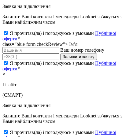
Заявка на підключення
Залиште Ваші контакти і менеджери Looknet зв'яжуться з
Вами найближчим часом
Я прочитав(ла) і погоджуюсь з умовами
Публічної
оферти
*
class="blue-form checkReview">
Ім’я
Ваш номер телефону
Залишити заявку
Я прочитав(ла) і погоджуюсь з умовами
Публічної
оферти
*
×
Гігабіт
(СМАРТ)
Заявка на підключення
Залиште Ваші контакти і менеджери Looknet зв'яжуться з
Вами найближчим часом
Я прочитав(ла) і погоджуюсь з умовами
Публічної