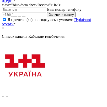
оферти
*
class="blue-form checkReview">
Ім’я
Ваш номер телефону
Залишити заявку
Я прочитав(ла) і погоджуюсь з умовами
Публічної
оферти
*
×
Список каналів
Кабельне телебачення
1+1