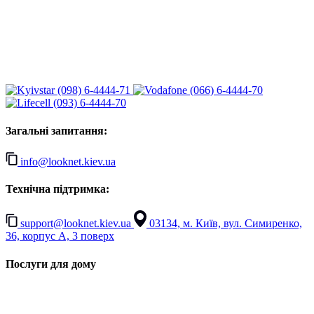
(098) 6-4444-71
(066) 6-4444-70
(093) 6-4444-70
Загальні запитання:
info@looknet.kiev.ua
Технічна підтримка:
support@looknet.kiev.ua
03134, м. Київ, вул. Симиренко,
36, корпус А, 3 поверх
Послуги для дому