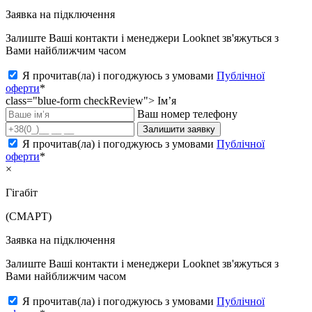
Заявка на підключення
Залиште Ваші контакти і менеджери Looknet зв'яжуться з
Вами найближчим часом
Я прочитав(ла) і погоджуюсь з умовами
Публічної
оферти
*
class="blue-form checkReview">
Ім’я
Ваш номер телефону
Залишити заявку
Я прочитав(ла) і погоджуюсь з умовами
Публічної
оферти
*
×
Гігабіт
(СМАРТ)
Заявка на підключення
Залиште Ваші контакти і менеджери Looknet зв'яжуться з
Вами найближчим часом
Я прочитав(ла) і погоджуюсь з умовами
Публічної