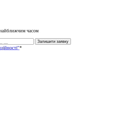
и найближчим часом
Залишити заявку
ційності"
*