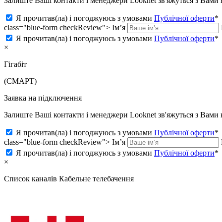
Залиште Ваші контакти і менеджери Looknet зв'яжуться з Вам
Я прочитав(ла) і погоджуюсь з умовами
Публічної оферти
*
class="blue-form checkReview">
Ім’я
Я прочитав(ла) і погоджуюсь з умовами
Публічної оферти
*
×
Гігабіт
(СМАРТ)
Заявка на підключення
Залиште Ваші контакти і менеджери Looknet зв'яжуться з Вам
Я прочитав(ла) і погоджуюсь з умовами
Публічної оферти
*
class="blue-form checkReview">
Ім’я
Я прочитав(ла) і погоджуюсь з умовами
Публічної оферти
*
×
Список каналів
Кабельне телебачення