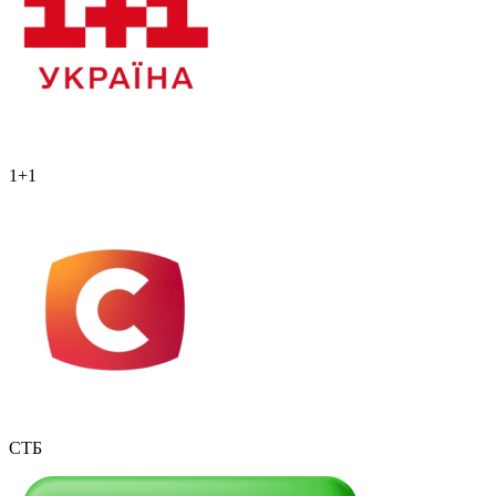
1+1
СТБ