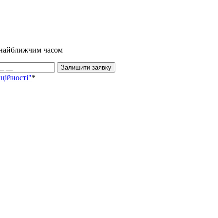
и найближчим часом
Залишити заявку
ційності"
*