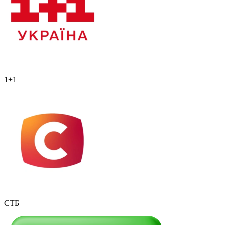
1+1
СТБ