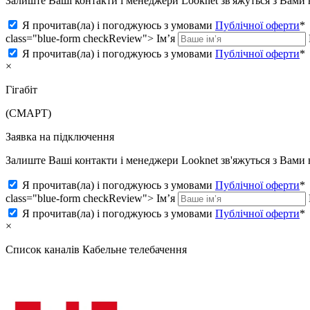
Залиште Ваші контакти і менеджери Looknet зв'яжуться з Вам
Я прочитав(ла) і погоджуюсь з умовами
Публічної оферти
*
class="blue-form checkReview">
Ім’я
Я прочитав(ла) і погоджуюсь з умовами
Публічної оферти
*
×
Гігабіт
(СМАРТ)
Заявка на підключення
Залиште Ваші контакти і менеджери Looknet зв'яжуться з Вам
Я прочитав(ла) і погоджуюсь з умовами
Публічної оферти
*
class="blue-form checkReview">
Ім’я
Я прочитав(ла) і погоджуюсь з умовами
Публічної оферти
*
×
Список каналів
Кабельне телебачення