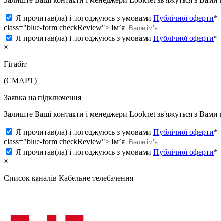
Залиште Ваші контакти і менеджери Looknet зв'яжуться з Вам
Я прочитав(ла) і погоджуюсь з умовами
Публічної оферти
*
class="blue-form checkReview">
Ім’я
Я прочитав(ла) і погоджуюсь з умовами
Публічної оферти
*
×
Гігабіт
(СМАРТ)
Заявка на підключення
Залиште Ваші контакти і менеджери Looknet зв'яжуться з Вам
Я прочитав(ла) і погоджуюсь з умовами
Публічної оферти
*
class="blue-form checkReview">
Ім’я
Я прочитав(ла) і погоджуюсь з умовами
Публічної оферти
*
×
Список каналів
Кабельне телебачення