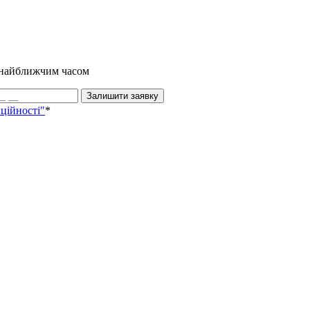
и найближчим часом
Залишити заявку
ційності"
*