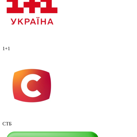
1+1
СТБ