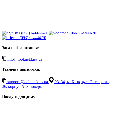
(098) 6-4444-71
(066) 6-4444-70
(093) 6-4444-70
Загальні запитання:
info@looknet.kiev.ua
Технічна підтримка:
support@looknet.kiev.ua
03134, м. Київ, вул. Симиренко,
36, корпус А, 3 поверх
Послуги для дому