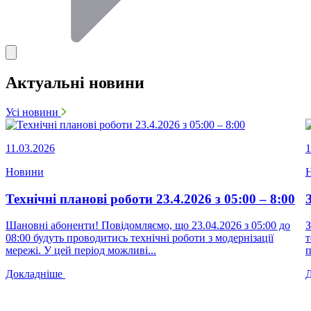
Актуальні новини
Усі новини
11.03.2026
1
Новини
Технічні планові роботи 23.4.2026 з 05:00 – 8:00
Шановні абоненти! Повідомляємо, що 23.04.2026 з 05:00 до
З
08:00 будуть проводитись технічні роботи з модернізації
т
мережі. У цей період можливі...
п
Докладніше