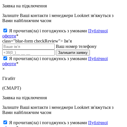
Заявка на підключення
Залиште Ваші контакти і менеджери Looknet зв'яжуться з
Вами найближчим часом
Я прочитав(ла) і погоджуюсь з умовами
Публічної
оферти
*
class="blue-form checkReview">
Ім’я
Ваш номер телефону
Залишити заявку
Я прочитав(ла) і погоджуюсь з умовами
Публічної
оферти
*
×
Гігабіт
(СМАРТ)
Заявка на підключення
Залиште Ваші контакти і менеджери Looknet зв'яжуться з
Вами найближчим часом
Я прочитав(ла) і погоджуюсь з умовами
Публічної