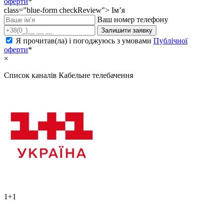
оферти
*
class="blue-form checkReview">
Ім’я
Ваш номер телефону
Залишити заявку
Я прочитав(ла) і погоджуюсь з умовами
Публічної
оферти
*
×
Список каналів
Кабельне телебачення
1+1