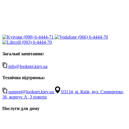
(098) 6-4444-71
(066) 6-4444-70
(093) 6-4444-70
Загальні запитання:
info@looknet.kiev.ua
Технічна підтримка:
support@looknet.kiev.ua
03134, м. Київ, вул. Симиренко,
36, корпус А, 3 поверх
Послуги для дому