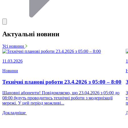
Актуальні новини
Усі новини
11.03.2026
1
Новини
Технічні планові роботи 23.4.2026 з 05:00 – 8:00
Шановні абоненти! Повідомляємо, що 23.04.2026 з 05:00 до
З
08:00 будуть проводитись технічні роботи з модернізації
т
мережі. У цей період можливі...
п
Докладніше