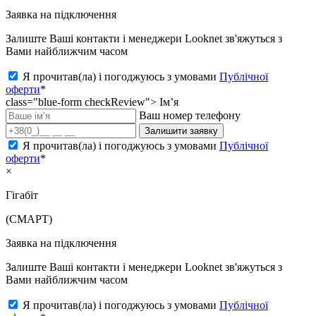
Заявка на підключення
Залиште Ваші контакти і менеджери Looknet зв'яжуться з
Вами найближчим часом
Я прочитав(ла) і погоджуюсь з умовами
Публічної
оферти
*
class="blue-form checkReview">
Ім’я
Ваш номер телефону
Залишити заявку
Я прочитав(ла) і погоджуюсь з умовами
Публічної
оферти
*
×
Гігабіт
(СМАРТ)
Заявка на підключення
Залиште Ваші контакти і менеджери Looknet зв'яжуться з
Вами найближчим часом
Я прочитав(ла) і погоджуюсь з умовами
Публічної