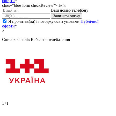
оферти
*
class="blue-form checkReview">
Ім’я
Ваш номер телефону
Залишити заявку
Я прочитав(ла) і погоджуюсь з умовами
Публічної
оферти
*
×
Список каналів
Кабельне телебачення
1+1