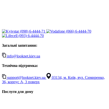
(098) 6-4444-71
(066) 6-4444-70
(093) 6-4444-70
Загальні запитання:
info@looknet.kiev.ua
Технічна підтримка:
support@looknet.kiev.ua
03134, м. Київ, вул. Симиренко,
36, корпус А, 3 поверх
Послуги для дому