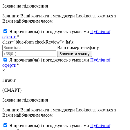
Заявка на підключення
Залиште Ваші контакти і менеджери Looknet зв'яжуться з
Вами найближчим часом
Я прочитав(ла) і погоджуюсь з умовами
Публічної
оферти
*
class="blue-form checkReview">
Ім’я
Ваш номер телефону
Залишити заявку
Я прочитав(ла) і погоджуюсь з умовами
Публічної
оферти
*
×
Гігабіт
(СМАРТ)
Заявка на підключення
Залиште Ваші контакти і менеджери Looknet зв'яжуться з
Вами найближчим часом
Я прочитав(ла) і погоджуюсь з умовами
Публічної