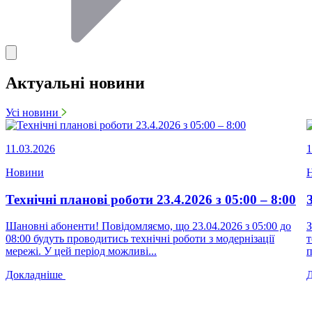
Актуальні новини
Усі новини
11.03.2026
1
Новини
Технічні планові роботи 23.4.2026 з 05:00 – 8:00
Шановні абоненти! Повідомляємо, що 23.04.2026 з 05:00 до
З
08:00 будуть проводитись технічні роботи з модернізації
т
мережі. У цей період можливі...
п
Докладніше