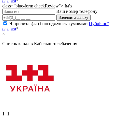
оферти
*
class="blue-form checkReview">
Ім’я
Ваш номер телефону
Залишити заявку
Я прочитав(ла) і погоджуюсь з умовами
Публічної
оферти
*
×
Список каналів
Кабельне телебачення
1+1