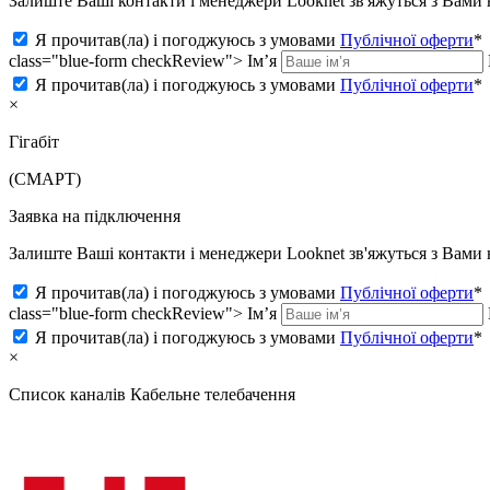
Залиште Ваші контакти і менеджери Looknet зв'яжуться з Вам
Я прочитав(ла) і погоджуюсь з умовами
Публічної оферти
*
class="blue-form checkReview">
Ім’я
Я прочитав(ла) і погоджуюсь з умовами
Публічної оферти
*
×
Гігабіт
(СМАРТ)
Заявка на підключення
Залиште Ваші контакти і менеджери Looknet зв'яжуться з Вам
Я прочитав(ла) і погоджуюсь з умовами
Публічної оферти
*
class="blue-form checkReview">
Ім’я
Я прочитав(ла) і погоджуюсь з умовами
Публічної оферти
*
×
Список каналів
Кабельне телебачення