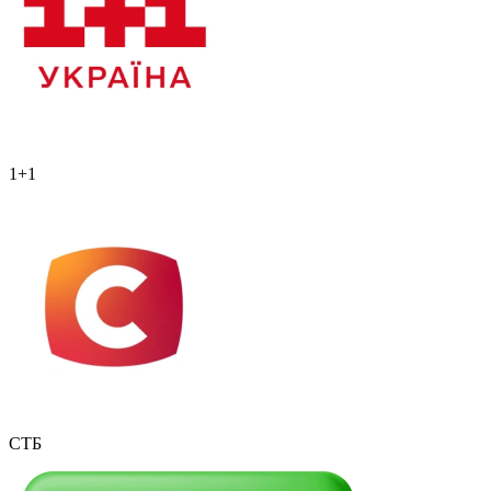
1+1
СТБ