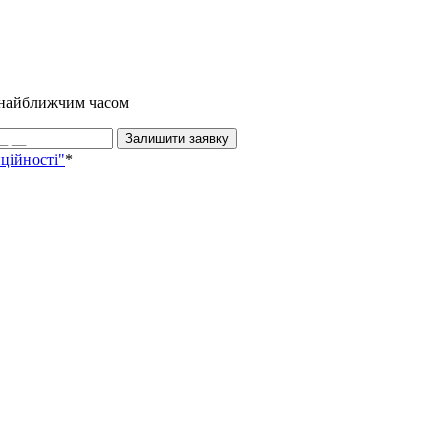
и найближчим часом
Залишити заявку
ційності"
*