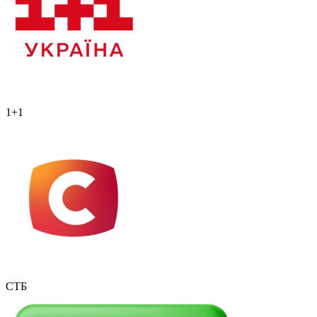
1+1
СТБ