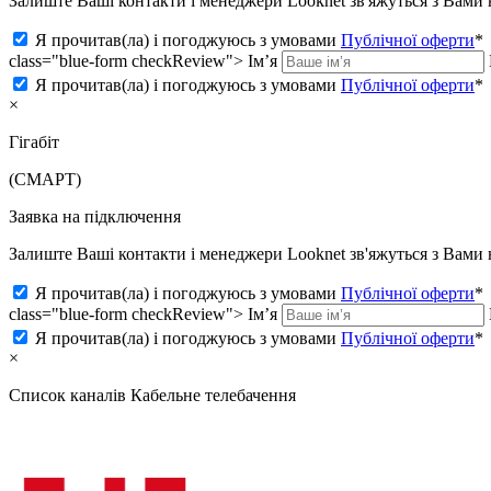
Залиште Ваші контакти і менеджери Looknet зв'яжуться з Вам
Я прочитав(ла) і погоджуюсь з умовами
Публічної оферти
*
class="blue-form checkReview">
Ім’я
Я прочитав(ла) і погоджуюсь з умовами
Публічної оферти
*
×
Гігабіт
(СМАРТ)
Заявка на підключення
Залиште Ваші контакти і менеджери Looknet зв'яжуться з Вам
Я прочитав(ла) і погоджуюсь з умовами
Публічної оферти
*
class="blue-form checkReview">
Ім’я
Я прочитав(ла) і погоджуюсь з умовами
Публічної оферти
*
×
Список каналів
Кабельне телебачення