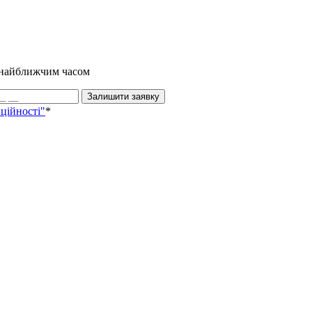
и найближчим часом
Залишити заявку
ційності"
*