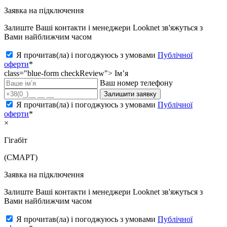
Заявка на підключення
Залиште Ваші контакти і менеджери Looknet зв'яжуться з
Вами найближчим часом
Я прочитав(ла) і погоджуюсь з умовами
Публічної
оферти
*
class="blue-form checkReview">
Ім’я
Ваш номер телефону
Залишити заявку
Я прочитав(ла) і погоджуюсь з умовами
Публічної
оферти
*
×
Гігабіт
(СМАРТ)
Заявка на підключення
Залиште Ваші контакти і менеджери Looknet зв'яжуться з
Вами найближчим часом
Я прочитав(ла) і погоджуюсь з умовами
Публічної