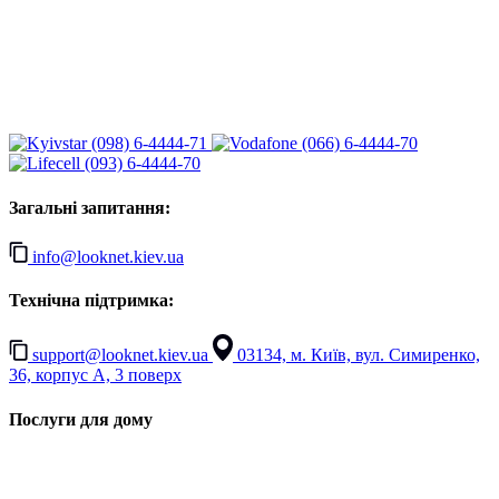
(098) 6-4444-71
(066) 6-4444-70
(093) 6-4444-70
Загальні запитання:
info@looknet.kiev.ua
Технічна підтримка:
support@looknet.kiev.ua
03134, м. Київ, вул. Симиренко,
36, корпус А, 3 поверх
Послуги для дому