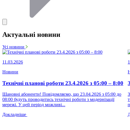
Актуальні новини
Усі новини
11.03.2026
1
Новини
Технічні планові роботи 23.4.2026 з 05:00 – 8:00
Шановні абоненти! Повідомляємо, що 23.04.2026 з 05:00 до
З
08:00 будуть проводитись технічні роботи з модернізації
т
мережі. У цей період можливі...
п
Докладніше