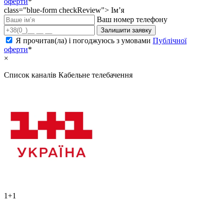
оферти
*
class="blue-form checkReview">
Ім’я
Ваш номер телефону
Залишити заявку
Я прочитав(ла) і погоджуюсь з умовами
Публічної
оферти
*
×
Список каналів
Кабельне телебачення
1+1