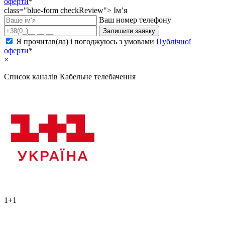
оферти
*
class="blue-form checkReview">
Ім’я
Ваш номер телефону
Залишити заявку
Я прочитав(ла) і погоджуюсь з умовами
Публічної
оферти
*
×
Список каналів
Кабельне телебачення
1+1