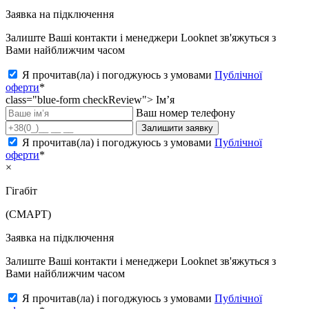
Заявка на підключення
Залиште Ваші контакти і менеджери Looknet зв'яжуться з
Вами найближчим часом
Я прочитав(ла) і погоджуюсь з умовами
Публічної
оферти
*
class="blue-form checkReview">
Ім’я
Ваш номер телефону
Залишити заявку
Я прочитав(ла) і погоджуюсь з умовами
Публічної
оферти
*
×
Гігабіт
(СМАРТ)
Заявка на підключення
Залиште Ваші контакти і менеджери Looknet зв'яжуться з
Вами найближчим часом
Я прочитав(ла) і погоджуюсь з умовами
Публічної