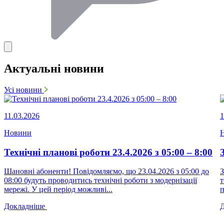
Актуальні новини
Усі новини
11.03.2026
1
Новини
Технічні планові роботи 23.4.2026 з 05:00 – 8:00
Шановні абоненти! Повідомляємо, що 23.04.2026 з 05:00 до
З
08:00 будуть проводитись технічні роботи з модернізації
т
мережі. У цей період можливі...
п
Докладніше