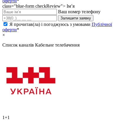
оферти
*
class="blue-form checkReview">
Ім’я
Ваш номер телефону
Залишити заявку
Я прочитав(ла) і погоджуюсь з умовами
Публічної
оферти
*
×
Список каналів
Кабельне телебачення
1+1