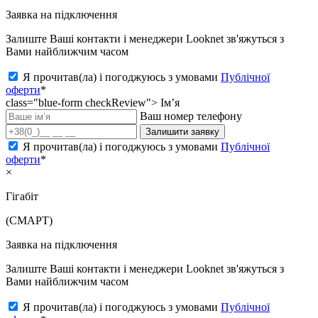
Заявка на підключення
Залиште Ваші контакти і менеджери Looknet зв'яжуться з
Вами найближчим часом
Я прочитав(ла) і погоджуюсь з умовами
Публічної
оферти
*
class="blue-form checkReview">
Ім’я
Ваш номер телефону
Залишити заявку
Я прочитав(ла) і погоджуюсь з умовами
Публічної
оферти
*
×
Гігабіт
(СМАРТ)
Заявка на підключення
Залиште Ваші контакти і менеджери Looknet зв'яжуться з
Вами найближчим часом
Я прочитав(ла) і погоджуюсь з умовами
Публічної