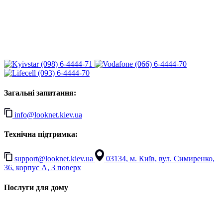
(098) 6-4444-71
(066) 6-4444-70
(093) 6-4444-70
Загальні запитання:
info@looknet.kiev.ua
Технічна підтримка:
support@looknet.kiev.ua
03134, м. Київ, вул. Симиренко,
36, корпус А, 3 поверх
Послуги для дому