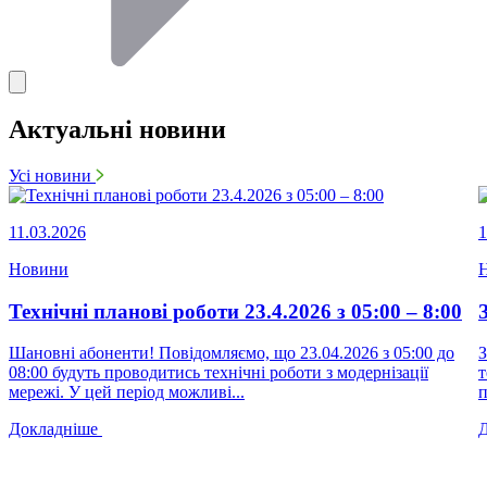
Актуальні новини
Усі новини
11.03.2026
1
Новини
Технічні планові роботи 23.4.2026 з 05:00 – 8:00
Шановні абоненти! Повідомляємо, що 23.04.2026 з 05:00 до
З
08:00 будуть проводитись технічні роботи з модернізації
т
мережі. У цей період можливі...
п
Докладніше