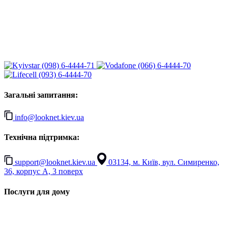
(098) 6-4444-71
(066) 6-4444-70
(093) 6-4444-70
Загальні запитання:
info@looknet.kiev.ua
Технічна підтримка:
support@looknet.kiev.ua
03134, м. Київ, вул. Симиренко,
36, корпус А, 3 поверх
Послуги для дому