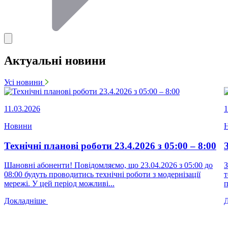
Актуальні новини
Усі новини
11.03.2026
1
Новини
Технічні планові роботи 23.4.2026 з 05:00 – 8:00
Шановні абоненти! Повідомляємо, що 23.04.2026 з 05:00 до
З
08:00 будуть проводитись технічні роботи з модернізації
т
мережі. У цей період можливі...
п
Докладніше