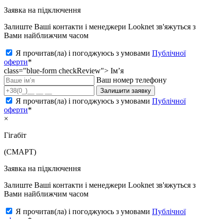
Заявка на підключення
Залиште Ваші контакти і менеджери Looknet зв'яжуться з
Вами найближчим часом
Я прочитав(ла) і погоджуюсь з умовами
Публічної
оферти
*
class="blue-form checkReview">
Ім’я
Ваш номер телефону
Залишити заявку
Я прочитав(ла) і погоджуюсь з умовами
Публічної
оферти
*
×
Гігабіт
(СМАРТ)
Заявка на підключення
Залиште Ваші контакти і менеджери Looknet зв'яжуться з
Вами найближчим часом
Я прочитав(ла) і погоджуюсь з умовами
Публічної