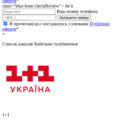
оферти
*
class="blue-form checkReview">
Ім’я
Ваш номер телефону
Залишити заявку
Я прочитав(ла) і погоджуюсь з умовами
Публічної
оферти
*
×
Список каналів
Кабельне телебачення
1+1