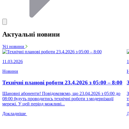
Актуальні новини
Усі новини
11.03.2026
1
Новини
Технічні планові роботи 23.4.2026 з 05:00 – 8:00
Шановні абоненти! Повідомляємо, що 23.04.2026 з 05:00 до
З
08:00 будуть проводитись технічні роботи з модернізації
т
мережі. У цей період можливі...
п
Докладніше