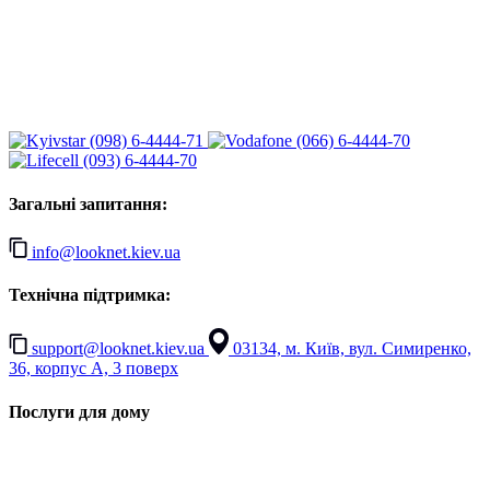
(098) 6-4444-71
(066) 6-4444-70
(093) 6-4444-70
Загальні запитання:
info@looknet.kiev.ua
Технічна підтримка:
support@looknet.kiev.ua
03134, м. Київ, вул. Симиренко,
36, корпус А, 3 поверх
Послуги для дому