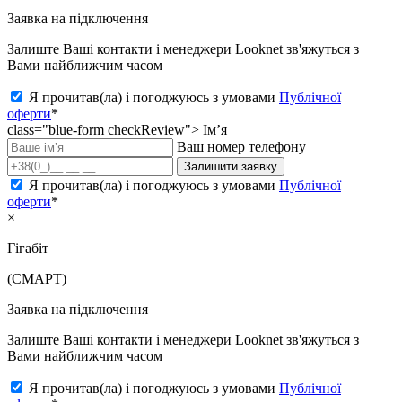
Заявка на підключення
Залиште Ваші контакти і менеджери Looknet зв'яжуться з
Вами найближчим часом
Я прочитав(ла) і погоджуюсь з умовами
Публічної
оферти
*
class="blue-form checkReview">
Ім’я
Ваш номер телефону
Залишити заявку
Я прочитав(ла) і погоджуюсь з умовами
Публічної
оферти
*
×
Гігабіт
(СМАРТ)
Заявка на підключення
Залиште Ваші контакти і менеджери Looknet зв'яжуться з
Вами найближчим часом
Я прочитав(ла) і погоджуюсь з умовами
Публічної