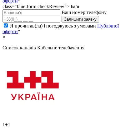
оферти
*
class="blue-form checkReview">
Ім’я
Ваш номер телефону
Залишити заявку
Я прочитав(ла) і погоджуюсь з умовами
Публічної
оферти
*
×
Список каналів
Кабельне телебачення
1+1