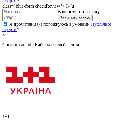
оферти
*
class="blue-form checkReview">
Ім’я
Ваш номер телефону
Залишити заявку
Я прочитав(ла) і погоджуюсь з умовами
Публічної
оферти
*
×
Список каналів
Кабельне телебачення
1+1