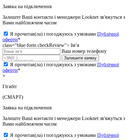
Заявка на підключення
Залиште Ваші контакти і менеджери Looknet зв'яжуться з
Вами найближчим часом
Я прочитав(ла) і погоджуюсь з умовами
Публічної
оферти
*
class="blue-form checkReview">
Ім’я
Ваш номер телефону
Залишити заявку
Я прочитав(ла) і погоджуюсь з умовами
Публічної
оферти
*
×
Гігабіт
(СМАРТ)
Заявка на підключення
Залиште Ваші контакти і менеджери Looknet зв'яжуться з
Вами найближчим часом
Я прочитав(ла) і погоджуюсь з умовами
Публічної