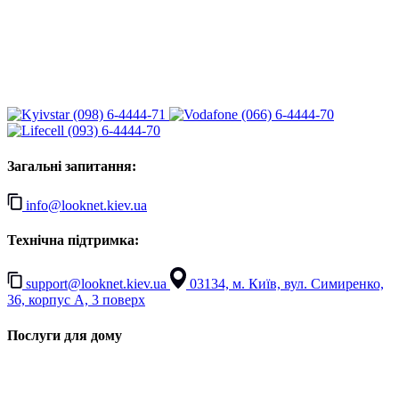
(098) 6-4444-71
(066) 6-4444-70
(093) 6-4444-70
Загальні запитання:
info@looknet.kiev.ua
Технічна підтримка:
support@looknet.kiev.ua
03134, м. Київ, вул. Симиренко,
36, корпус А, 3 поверх
Послуги для дому