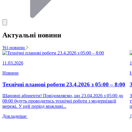
Актуальні новини
Усі новини
11.03.2026
1
Новини
Технічні планові роботи 23.4.2026 з 05:00 – 8:00
Шановні абоненти! Повідомляємо, що 23.04.2026 з 05:00 до
З
08:00 будуть проводитись технічні роботи з модернізації
т
мережі. У цей період можливі...
п
Докладніше