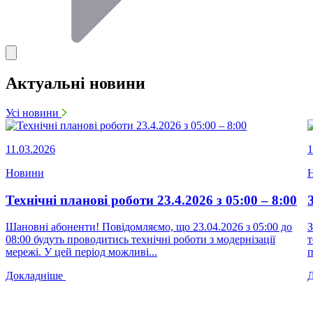
Актуальні новини
Усі новини
11.03.2026
1
Новини
Технічні планові роботи 23.4.2026 з 05:00 – 8:00
Шановні абоненти! Повідомляємо, що 23.04.2026 з 05:00 до
З
08:00 будуть проводитись технічні роботи з модернізації
т
мережі. У цей період можливі...
п
Докладніше