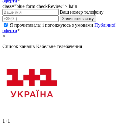
оферти
*
class="blue-form checkReview">
Ім’я
Ваш номер телефону
Залишити заявку
Я прочитав(ла) і погоджуюсь з умовами
Публічної
оферти
*
×
Список каналів
Кабельне телебачення
1+1