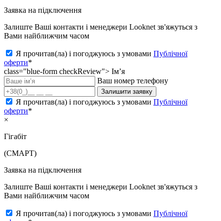
Заявка на підключення
Залиште Ваші контакти і менеджери Looknet зв'яжуться з
Вами найближчим часом
Я прочитав(ла) і погоджуюсь з умовами
Публічної
оферти
*
class="blue-form checkReview">
Ім’я
Ваш номер телефону
Залишити заявку
Я прочитав(ла) і погоджуюсь з умовами
Публічної
оферти
*
×
Гігабіт
(СМАРТ)
Заявка на підключення
Залиште Ваші контакти і менеджери Looknet зв'яжуться з
Вами найближчим часом
Я прочитав(ла) і погоджуюсь з умовами
Публічної