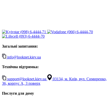
(098) 6-4444-71
(066) 6-4444-70
(093) 6-4444-70
Загальні запитання:
info@looknet.kiev.ua
Технічна підтримка:
support@looknet.kiev.ua
03134, м. Київ, вул. Симиренко,
36, корпус А, 3 поверх
Послуги для дому