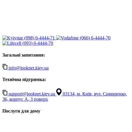
(098) 6-4444-71
(066) 6-4444-70
(093) 6-4444-70
Загальні запитання:
info@looknet.kiev.ua
Технічна підтримка:
support@looknet.kiev.ua
03134, м. Київ, вул. Симиренко,
36, корпус А, 3 поверх
Послуги для дому