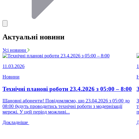
Актуальні новини
Усі новини
11.03.2026
1
Новини
Технічні планові роботи 23.4.2026 з 05:00 – 8:00
Шановні абоненти! Повідомляємо, що 23.04.2026 з 05:00 до
З
08:00 будуть проводитись технічні роботи з модернізації
т
мережі. У цей період можливі...
п
Докладніше