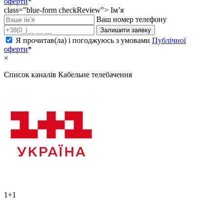
оферти
*
class="blue-form checkReview">
Ім’я
Ваш номер телефону
Залишити заявку
Я прочитав(ла) і погоджуюсь з умовами
Публічної
оферти
*
×
Список каналів
Кабельне телебачення
1+1