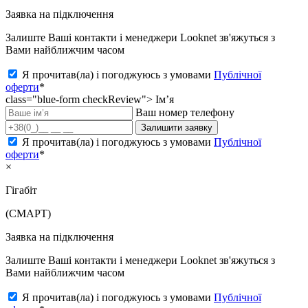
Заявка на підключення
Залиште Ваші контакти і менеджери Looknet зв'яжуться з
Вами найближчим часом
Я прочитав(ла) і погоджуюсь з умовами
Публічної
оферти
*
class="blue-form checkReview">
Ім’я
Ваш номер телефону
Залишити заявку
Я прочитав(ла) і погоджуюсь з умовами
Публічної
оферти
*
×
Гігабіт
(СМАРТ)
Заявка на підключення
Залиште Ваші контакти і менеджери Looknet зв'яжуться з
Вами найближчим часом
Я прочитав(ла) і погоджуюсь з умовами
Публічної