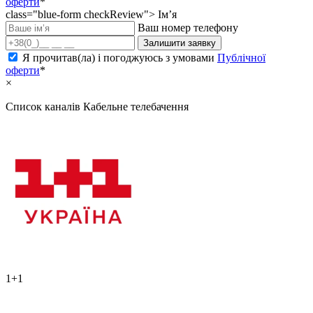
оферти
*
class="blue-form checkReview">
Ім’я
Ваш номер телефону
Залишити заявку
Я прочитав(ла) і погоджуюсь з умовами
Публічної
оферти
*
×
Список каналів
Кабельне телебачення
1+1