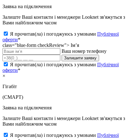
Заявка на підключення
Залиште Ваші контакти і менеджери Looknet зв'яжуться з
Вами найближчим часом
Я прочитав(ла) і погоджуюсь з умовами
Публічної
оферти
*
class="blue-form checkReview">
Ім’я
Ваш номер телефону
Залишити заявку
Я прочитав(ла) і погоджуюсь з умовами
Публічної
оферти
*
×
Гігабіт
(СМАРТ)
Заявка на підключення
Залиште Ваші контакти і менеджери Looknet зв'яжуться з
Вами найближчим часом
Я прочитав(ла) і погоджуюсь з умовами
Публічної