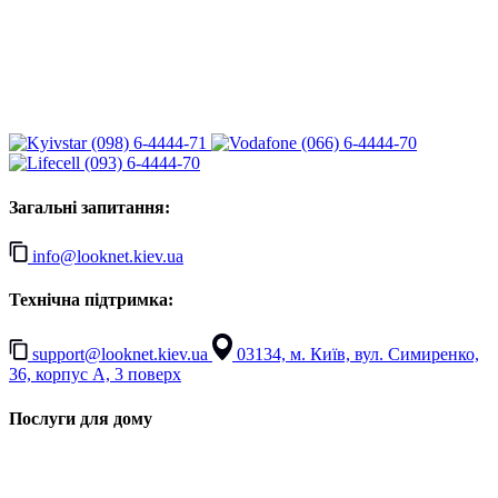
(098) 6-4444-71
(066) 6-4444-70
(093) 6-4444-70
Загальні запитання:
info@looknet.kiev.ua
Технічна підтримка:
support@looknet.kiev.ua
03134, м. Київ, вул. Симиренко,
36, корпус А, 3 поверх
Послуги для дому