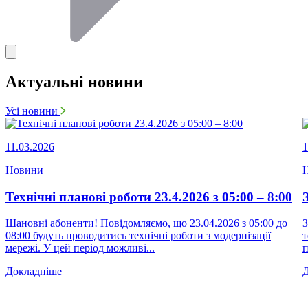
Актуальні новини
Усі новини
11.03.2026
1
Новини
Технічні планові роботи 23.4.2026 з 05:00 – 8:00
Шановні абоненти! Повідомляємо, що 23.04.2026 з 05:00 до
З
08:00 будуть проводитись технічні роботи з модернізації
т
мережі. У цей період можливі...
п
Докладніше