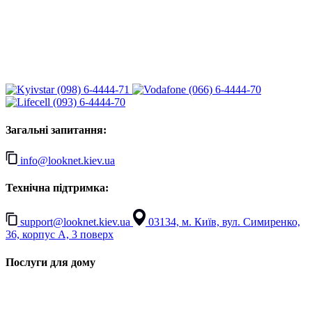
(098) 6-4444-71
(066) 6-4444-70
(093) 6-4444-70
Загальні запитання:
info@looknet.kiev.ua
Технічна підтримка:
support@looknet.kiev.ua
03134, м. Київ, вул. Симиренко,
36, корпус А, 3 поверх
Послуги для дому