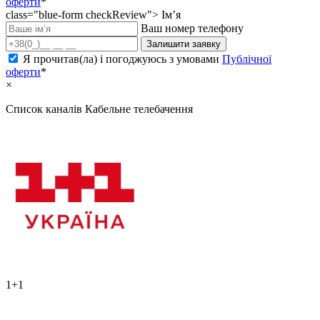
оферти
*
class="blue-form checkReview">
Ім’я
Ваш номер телефону
Залишити заявку
Я прочитав(ла) і погоджуюсь з умовами
Публічної
оферти
*
×
Список каналів
Кабельне телебачення
1+1