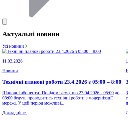
Актуальні новини
Усі новини
11.03.2026
1
Новини
Технічні планові роботи 23.4.2026 з 05:00 – 8:00
Шановні абоненти! Повідомляємо, що 23.04.2026 з 05:00 до
З
08:00 будуть проводитись технічні роботи з модернізації
т
мережі. У цей період можливі...
п
Докладніше