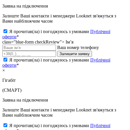
Заявка на підключення
Залиште Ваші контакти і менеджери Looknet зв'яжуться з
Вами найближчим часом
Я прочитав(ла) і погоджуюсь з умовами
Публічної
оферти
*
class="blue-form checkReview">
Ім’я
Ваш номер телефону
Залишити заявку
Я прочитав(ла) і погоджуюсь з умовами
Публічної
оферти
*
×
Гігабіт
(СМАРТ)
Заявка на підключення
Залиште Ваші контакти і менеджери Looknet зв'яжуться з
Вами найближчим часом
Я прочитав(ла) і погоджуюсь з умовами
Публічної