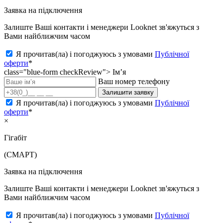
Заявка на підключення
Залиште Ваші контакти і менеджери Looknet зв'яжуться з
Вами найближчим часом
Я прочитав(ла) і погоджуюсь з умовами
Публічної
оферти
*
class="blue-form checkReview">
Ім’я
Ваш номер телефону
Залишити заявку
Я прочитав(ла) і погоджуюсь з умовами
Публічної
оферти
*
×
Гігабіт
(СМАРТ)
Заявка на підключення
Залиште Ваші контакти і менеджери Looknet зв'яжуться з
Вами найближчим часом
Я прочитав(ла) і погоджуюсь з умовами
Публічної