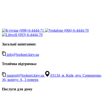
(098) 6-4444-71
(066) 6-4444-70
(093) 6-4444-70
Загальні запитання:
info@looknet.kiev.ua
Технічна підтримка:
support@looknet.kiev.ua
03134, м. Київ, вул. Симиренко,
36, корпус А, 3 поверх
Послуги для дому