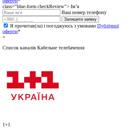
оферти
*
class="blue-form checkReview">
Ім’я
Ваш номер телефону
Залишити заявку
Я прочитав(ла) і погоджуюсь з умовами
Публічної
оферти
*
×
Список каналів
Кабельне телебачення
1+1