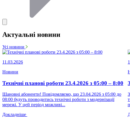
Актуальні новини
Усі новини
11.03.2026
1
Новини
Технічні планові роботи 23.4.2026 з 05:00 – 8:00
Шановні абоненти! Повідомляємо, що 23.04.2026 з 05:00 до
З
08:00 будуть проводитись технічні роботи з модернізації
т
мережі. У цей період можливі...
п
Докладніше