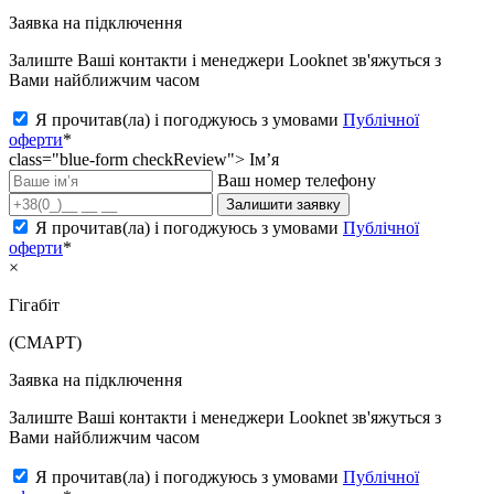
Заявка на підключення
Залиште Ваші контакти і менеджери Looknet зв'яжуться з
Вами найближчим часом
Я прочитав(ла) і погоджуюсь з умовами
Публічної
оферти
*
class="blue-form checkReview">
Ім’я
Ваш номер телефону
Залишити заявку
Я прочитав(ла) і погоджуюсь з умовами
Публічної
оферти
*
×
Гігабіт
(СМАРТ)
Заявка на підключення
Залиште Ваші контакти і менеджери Looknet зв'яжуться з
Вами найближчим часом
Я прочитав(ла) і погоджуюсь з умовами
Публічної