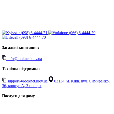
(098) 6-4444-71
(066) 6-4444-70
(093) 6-4444-70
Загальні запитання:
info@looknet.kiev.ua
Технічна підтримка:
support@looknet.kiev.ua
03134, м. Київ, вул. Симиренко,
36, корпус А, 3 поверх
Послуги для дому