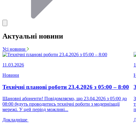
Актуальні новини
Усі новини
11.03.2026
1
Новини
Технічні планові роботи 23.4.2026 з 05:00 – 8:00
Шановні абоненти! Повідомляємо, що 23.04.2026 з 05:00 до
З
08:00 будуть проводитись технічні роботи з модернізації
т
мережі. У цей період можливі...
п
Докладніше