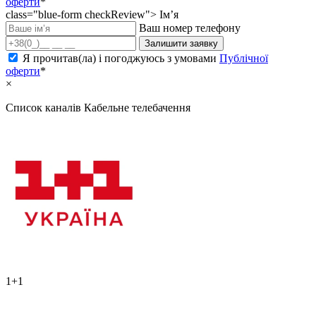
оферти
*
class="blue-form checkReview">
Ім’я
Ваш номер телефону
Залишити заявку
Я прочитав(ла) і погоджуюсь з умовами
Публічної
оферти
*
×
Список каналів
Кабельне телебачення
1+1