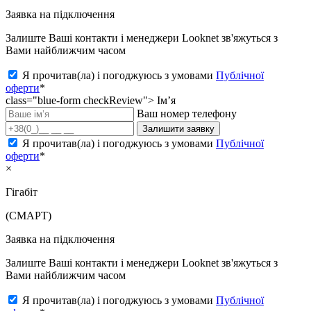
Заявка на підключення
Залиште Ваші контакти і менеджери Looknet зв'яжуться з
Вами найближчим часом
Я прочитав(ла) і погоджуюсь з умовами
Публічної
оферти
*
class="blue-form checkReview">
Ім’я
Ваш номер телефону
Залишити заявку
Я прочитав(ла) і погоджуюсь з умовами
Публічної
оферти
*
×
Гігабіт
(СМАРТ)
Заявка на підключення
Залиште Ваші контакти і менеджери Looknet зв'яжуться з
Вами найближчим часом
Я прочитав(ла) і погоджуюсь з умовами
Публічної