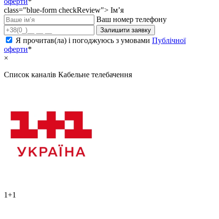
оферти
*
class="blue-form checkReview">
Ім’я
Ваш номер телефону
Залишити заявку
Я прочитав(ла) і погоджуюсь з умовами
Публічної
оферти
*
×
Список каналів
Кабельне телебачення
1+1