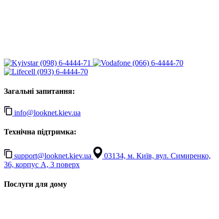
(098) 6-4444-71
(066) 6-4444-70
(093) 6-4444-70
Загальні запитання:
info@looknet.kiev.ua
Технічна підтримка:
support@looknet.kiev.ua
03134, м. Київ, вул. Симиренко,
36, корпус А, 3 поверх
Послуги для дому