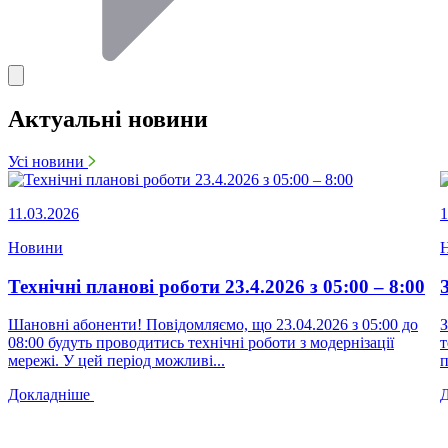
Актуальні новини
Усі новини
11.03.2026
1
Новини
Технічні планові роботи 23.4.2026 з 05:00 – 8:00
Шановні абоненти! Повідомляємо, що 23.04.2026 з 05:00 до
З
08:00 будуть проводитись технічні роботи з модернізації
т
мережі. У цей період можливі...
п
Докладніше