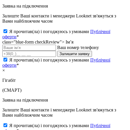
Заявка на підключення
Залиште Ваші контакти і менеджери Looknet зв'яжуться з
Вами найближчим часом
Я прочитав(ла) і погоджуюсь з умовами
Публічної
оферти
*
class="blue-form checkReview">
Ім’я
Ваш номер телефону
Залишити заявку
Я прочитав(ла) і погоджуюсь з умовами
Публічної
оферти
*
×
Гігабіт
(СМАРТ)
Заявка на підключення
Залиште Ваші контакти і менеджери Looknet зв'яжуться з
Вами найближчим часом
Я прочитав(ла) і погоджуюсь з умовами
Публічної