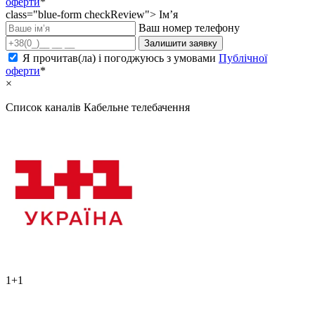
оферти
*
class="blue-form checkReview">
Ім’я
Ваш номер телефону
Залишити заявку
Я прочитав(ла) і погоджуюсь з умовами
Публічної
оферти
*
×
Список каналів
Кабельне телебачення
1+1