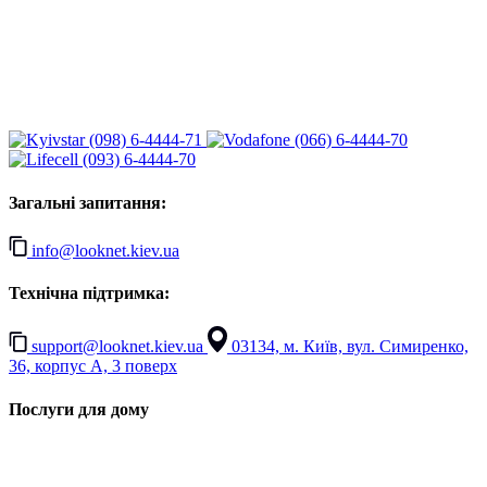
(098) 6-4444-71
(066) 6-4444-70
(093) 6-4444-70
Загальні запитання:
info@looknet.kiev.ua
Технічна підтримка:
support@looknet.kiev.ua
03134, м. Київ, вул. Симиренко,
36, корпус А, 3 поверх
Послуги для дому