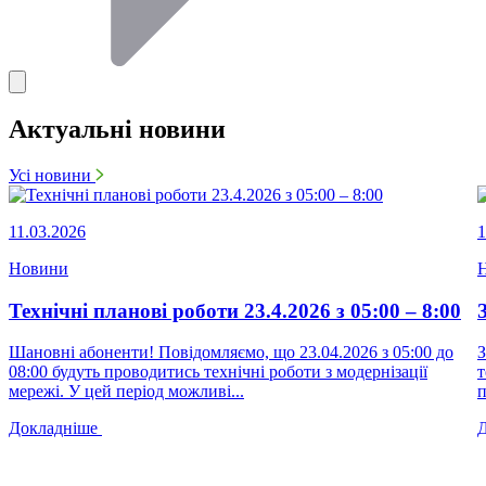
Актуальні новини
Усі новини
11.03.2026
1
Новини
Технічні планові роботи 23.4.2026 з 05:00 – 8:00
Шановні абоненти! Повідомляємо, що 23.04.2026 з 05:00 до
З
08:00 будуть проводитись технічні роботи з модернізації
т
мережі. У цей період можливі...
п
Докладніше