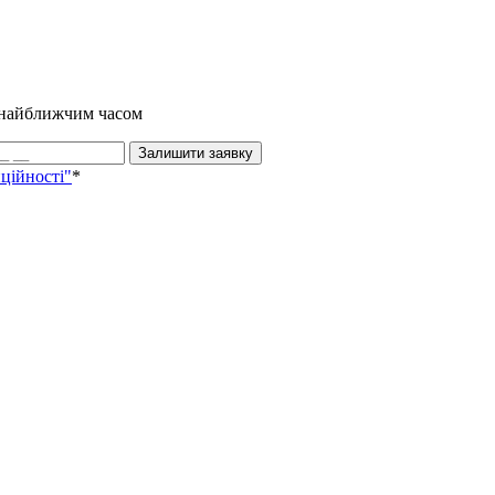
и найближчим часом
Залишити заявку
ційності"
*