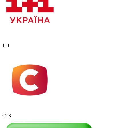
1+1
СТБ