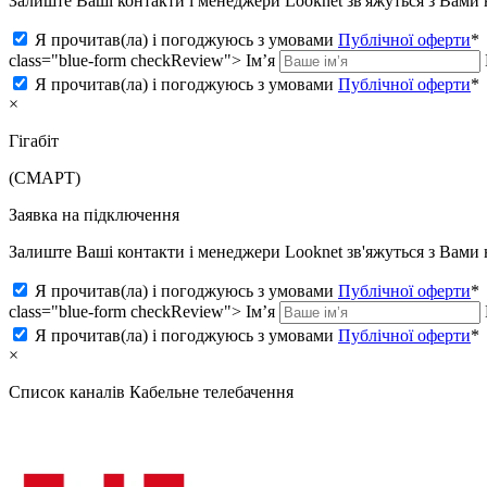
Залиште Ваші контакти і менеджери Looknet зв'яжуться з Вам
Я прочитав(ла) і погоджуюсь з умовами
Публічної оферти
*
class="blue-form checkReview">
Ім’я
Я прочитав(ла) і погоджуюсь з умовами
Публічної оферти
*
×
Гігабіт
(СМАРТ)
Заявка на підключення
Залиште Ваші контакти і менеджери Looknet зв'яжуться з Вам
Я прочитав(ла) і погоджуюсь з умовами
Публічної оферти
*
class="blue-form checkReview">
Ім’я
Я прочитав(ла) і погоджуюсь з умовами
Публічної оферти
*
×
Список каналів
Кабельне телебачення