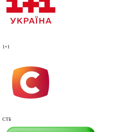
1+1
СТБ