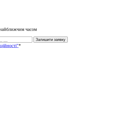
и найближчим часом
Залишити заявку
ційності"
*