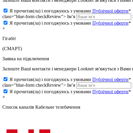
Залиште Ваші контакти і менеджери Looknet зв'яжуться з Вам
Я прочитав(ла) і погоджуюсь з умовами
Публічної оферти
*
class="blue-form checkReview">
Ім’я
Я прочитав(ла) і погоджуюсь з умовами
Публічної оферти
*
×
Гігабіт
(СМАРТ)
Заявка на підключення
Залиште Ваші контакти і менеджери Looknet зв'яжуться з Вам
Я прочитав(ла) і погоджуюсь з умовами
Публічної оферти
*
class="blue-form checkReview">
Ім’я
Я прочитав(ла) і погоджуюсь з умовами
Публічної оферти
*
×
Список каналів
Кабельне телебачення