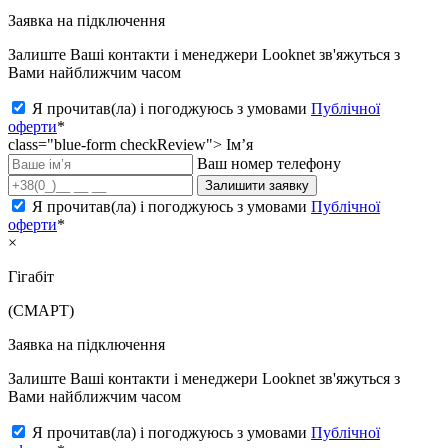
Заявка на підключення
Залиште Ваші контакти і менеджери Looknet зв'яжуться з
Вами найближчим часом
Я прочитав(ла) і погоджуюсь з умовами
Публічної
оферти
*
class="blue-form checkReview">
Ім’я
Ваш номер телефону
Залишити заявку
Я прочитав(ла) і погоджуюсь з умовами
Публічної
оферти
*
×
Гігабіт
(СМАРТ)
Заявка на підключення
Залиште Ваші контакти і менеджери Looknet зв'яжуться з
Вами найближчим часом
Я прочитав(ла) і погоджуюсь з умовами
Публічної