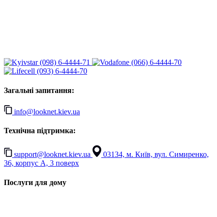
(098) 6-4444-71
(066) 6-4444-70
(093) 6-4444-70
Загальні запитання:
info@looknet.kiev.ua
Технічна підтримка:
support@looknet.kiev.ua
03134, м. Київ, вул. Симиренко,
36, корпус А, 3 поверх
Послуги для дому