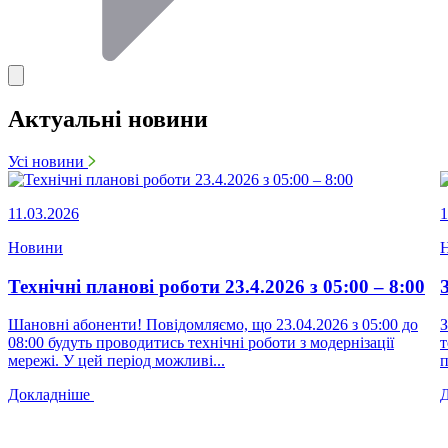
Актуальні новини
Усі новини
11.03.2026
1
Новини
Технічні планові роботи 23.4.2026 з 05:00 – 8:00
Шановні абоненти! Повідомляємо, що 23.04.2026 з 05:00 до
З
08:00 будуть проводитись технічні роботи з модернізації
т
мережі. У цей період можливі...
п
Докладніше