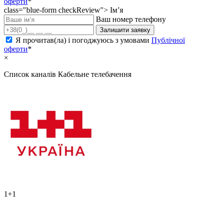
оферти
*
class="blue-form checkReview">
Ім’я
Ваш номер телефону
Залишити заявку
Я прочитав(ла) і погоджуюсь з умовами
Публічної
оферти
*
×
Список каналів
Кабельне телебачення
1+1