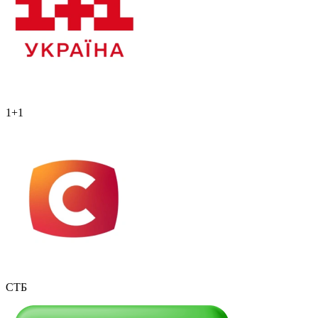
1+1
СТБ