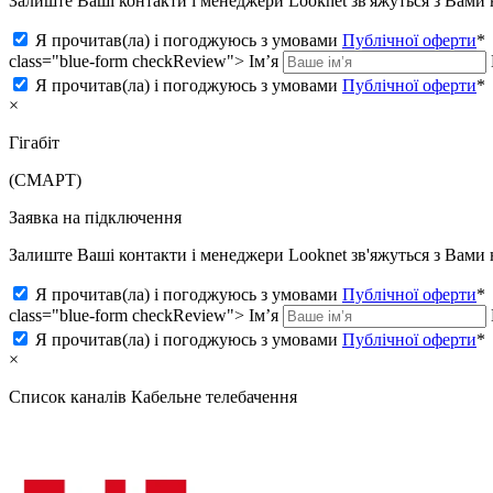
Залиште Ваші контакти і менеджери Looknet зв'яжуться з Вам
Я прочитав(ла) і погоджуюсь з умовами
Публічної оферти
*
class="blue-form checkReview">
Ім’я
Я прочитав(ла) і погоджуюсь з умовами
Публічної оферти
*
×
Гігабіт
(СМАРТ)
Заявка на підключення
Залиште Ваші контакти і менеджери Looknet зв'яжуться з Вам
Я прочитав(ла) і погоджуюсь з умовами
Публічної оферти
*
class="blue-form checkReview">
Ім’я
Я прочитав(ла) і погоджуюсь з умовами
Публічної оферти
*
×
Список каналів
Кабельне телебачення