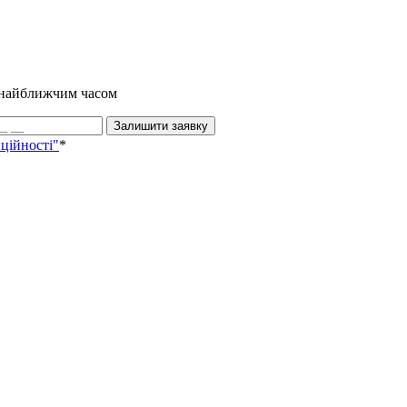
и найближчим часом
Залишити заявку
ційності"
*