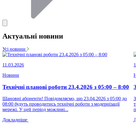
Актуальні новини
Усі новини
11.03.2026
1
Новини
Технічні планові роботи 23.4.2026 з 05:00 – 8:00
Шановні абоненти! Повідомляємо, що 23.04.2026 з 05:00 до
З
08:00 будуть проводитись технічні роботи з модернізації
т
мережі. У цей період можливі...
п
Докладніше