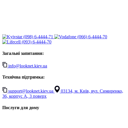
(098) 6-4444-71
(066) 6-4444-70
(093) 6-4444-70
Загальні запитання:
info@looknet.kiev.ua
Технічна підтримка:
support@looknet.kiev.ua
03134, м. Київ, вул. Симиренко,
36, корпус А, 3 поверх
Послуги для дому