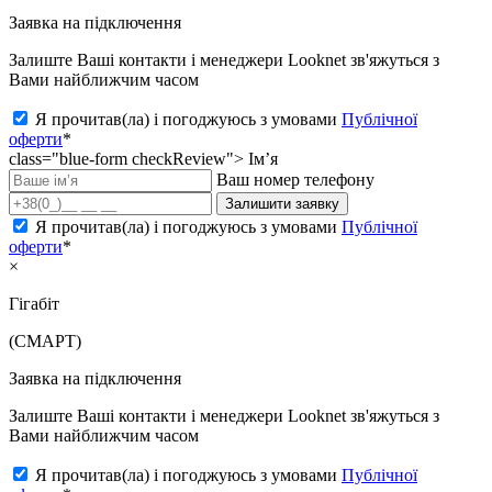
Заявка на підключення
Залиште Ваші контакти і менеджери Looknet зв'яжуться з
Вами найближчим часом
Я прочитав(ла) і погоджуюсь з умовами
Публічної
оферти
*
class="blue-form checkReview">
Ім’я
Ваш номер телефону
Залишити заявку
Я прочитав(ла) і погоджуюсь з умовами
Публічної
оферти
*
×
Гігабіт
(СМАРТ)
Заявка на підключення
Залиште Ваші контакти і менеджери Looknet зв'яжуться з
Вами найближчим часом
Я прочитав(ла) і погоджуюсь з умовами
Публічної