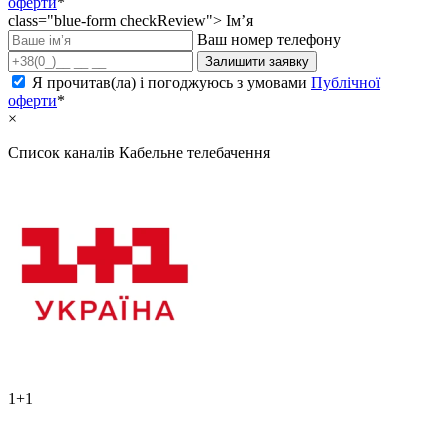
оферти
*
class="blue-form checkReview">
Ім’я
Ваш номер телефону
Залишити заявку
Я прочитав(ла) і погоджуюсь з умовами
Публічної
оферти
*
×
Список каналів
Кабельне телебачення
1+1