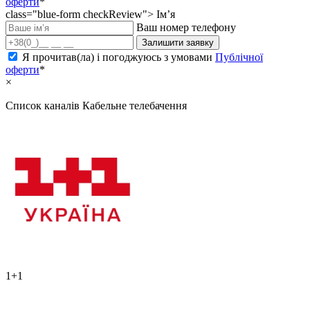
оферти
*
class="blue-form checkReview">
Ім’я
Ваш номер телефону
Залишити заявку
Я прочитав(ла) і погоджуюсь з умовами
Публічної
оферти
*
×
Список каналів
Кабельне телебачення
1+1