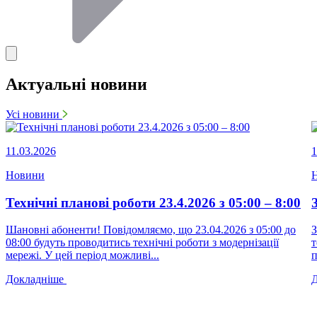
Актуальні новини
Усі новини
11.03.2026
1
Новини
Технічні планові роботи 23.4.2026 з 05:00 – 8:00
Шановні абоненти! Повідомляємо, що 23.04.2026 з 05:00 до
З
08:00 будуть проводитись технічні роботи з модернізації
т
мережі. У цей період можливі...
п
Докладніше