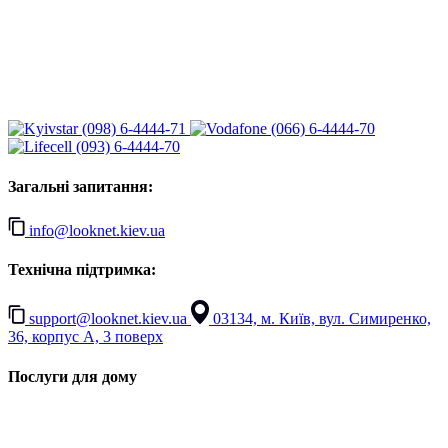
(098) 6-4444-71
(066) 6-4444-70
(093) 6-4444-70
Загальні запитання:
info@looknet.kiev.ua
Технічна підтримка:
support@looknet.kiev.ua
03134, м. Київ, вул. Симиренко,
36, корпус А, 3 поверх
Послуги для дому