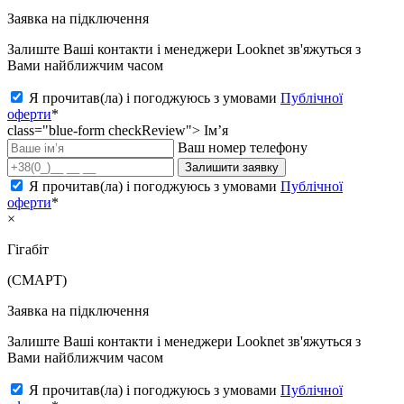
Заявка на підключення
Залиште Ваші контакти і менеджери Looknet зв'яжуться з
Вами найближчим часом
Я прочитав(ла) і погоджуюсь з умовами
Публічної
оферти
*
class="blue-form checkReview">
Ім’я
Ваш номер телефону
Залишити заявку
Я прочитав(ла) і погоджуюсь з умовами
Публічної
оферти
*
×
Гігабіт
(СМАРТ)
Заявка на підключення
Залиште Ваші контакти і менеджери Looknet зв'яжуться з
Вами найближчим часом
Я прочитав(ла) і погоджуюсь з умовами
Публічної