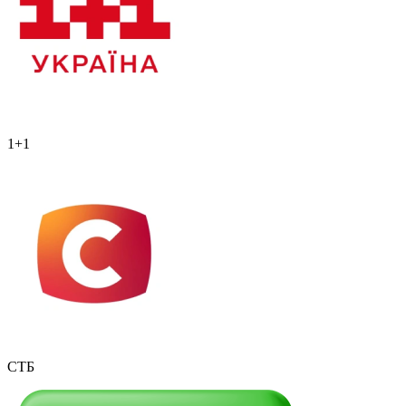
1+1
СТБ