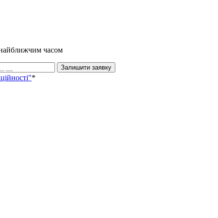
и найближчим часом
Залишити заявку
ційності"
*