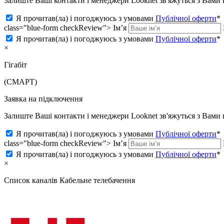
Залиште Ваші контакти і менеджери Looknet зв'яжуться з Вам
Я прочитав(ла) і погоджуюсь з умовами
Публічної оферти
*
class="blue-form checkReview">
Ім’я
Я прочитав(ла) і погоджуюсь з умовами
Публічної оферти
*
×
Гігабіт
(СМАРТ)
Заявка на підключення
Залиште Ваші контакти і менеджери Looknet зв'яжуться з Вам
Я прочитав(ла) і погоджуюсь з умовами
Публічної оферти
*
class="blue-form checkReview">
Ім’я
Я прочитав(ла) і погоджуюсь з умовами
Публічної оферти
*
×
Список каналів
Кабельне телебачення