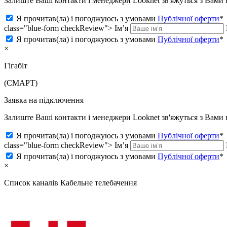
Залиште Ваші контакти і менеджери Looknet зв'яжуться з Вам
Я прочитав(ла) і погоджуюсь з умовами
Публічної оферти
*
class="blue-form checkReview">
Ім’я
Я прочитав(ла) і погоджуюсь з умовами
Публічної оферти
*
×
Гігабіт
(СМАРТ)
Заявка на підключення
Залиште Ваші контакти і менеджери Looknet зв'яжуться з Вам
Я прочитав(ла) і погоджуюсь з умовами
Публічної оферти
*
class="blue-form checkReview">
Ім’я
Я прочитав(ла) і погоджуюсь з умовами
Публічної оферти
*
×
Список каналів
Кабельне телебачення