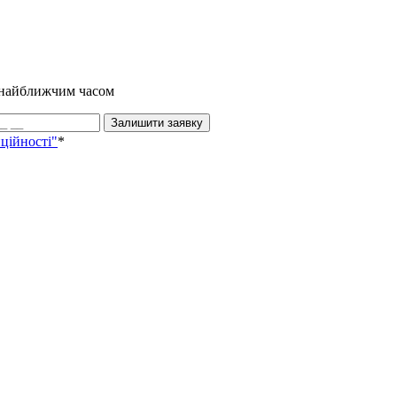
и найближчим часом
Залишити заявку
ційності"
*