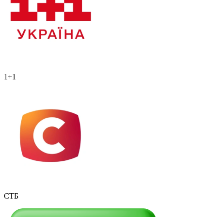
1+1
СТБ